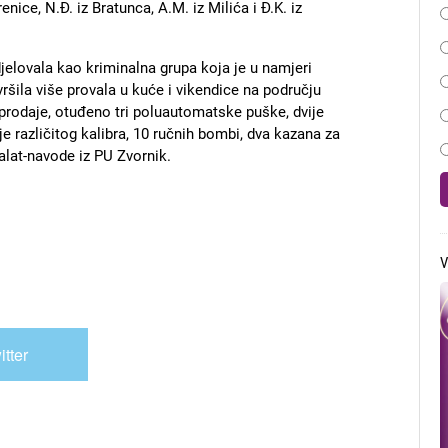
ebrenice, N.Đ. iz Bratunca, A.M. iz Milića i Đ.K. iz
elovala kao kriminalna grupa koja je u namjeri
vršila više provala u kuće i vikendice na području
 prodaje, otuđeno tri poluautomatske puške, dvije
različitog kalibra, 10 ručnih bombi, dva kazana za
 alat-navode iz PU Zvornik.
V
itter