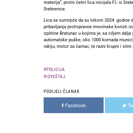
materija“, protiv četiri lica inicijala F.I. iz Sr
Srebrenice.
Lica se sumnjiče da su tokom 2024. godine dj
pribavljanja protivpravne imovinske koristi iz
opštine Bratunac u kojima je, sa ciljem dalje
automatske puške, oko 1000 komada municije 
rakiju, motor za čamac, te razni krupni i sitni
POLICIJA
IZVEŠTAJ
PODIJELI ČLANAK
Facebook
Tw