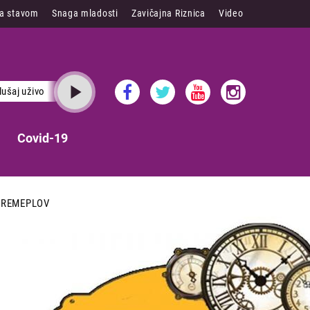
sa stavom
Snaga mladosti
Zavičajna Riznica
Video
lušaj uživo
Covid-19
VREMEPLOV