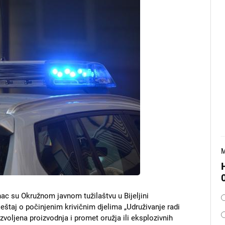
M
O
unac su Okružnom javnom tužilaštvu u Bijeljini
ještaj o počinjenim krivičnim djelima „Udruživanje radi
ozvoljena proizvodnja i promet oružja ili eksplozivnih