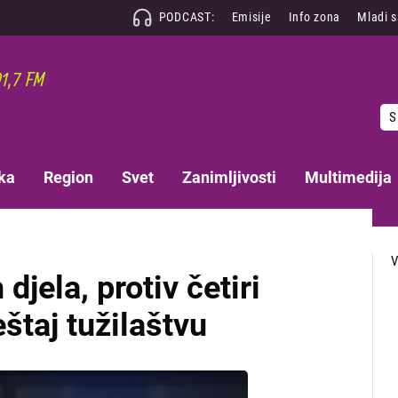
PODCAST:
Emisije
Info zona
Mladi 
S
ka
Region
Svet
Zanimljivosti
Multimedija
djela, protiv četiri
štaj tužilaštvu