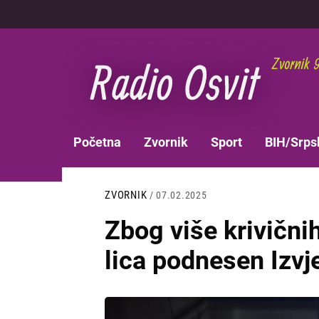
Skoči
na
glavni
sadržaj
MAIN
Početna
Zvornik
Sport
BIH/Srps
NAVIGATION
ZVORNIK
/ 07.02.2025
Zbog više krivičnih 
lica podnesen Izvje
Slika