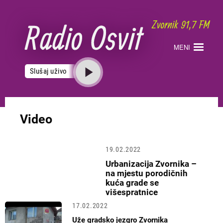
Skoči
na
glavni
sadržaj
MENI
Slušaj uživo
Video
19.02.2022
Urbanizacija Zvornika –
na mjestu porodičnih
kuća grade se
višespratnice
17.02.2022
Uže gradsko jezgro Zvornika