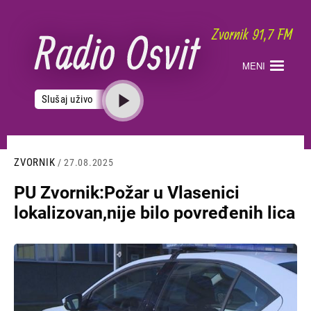
Skoči
na
glavni
sadržaj
MENI
Slušaj uživo
ZVORNIK
/ 27.08.2025
PU Zvornik:Požar u Vlasenici
lokalizovan,nije bilo povređenih lica
Slika