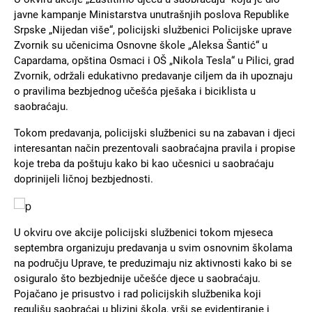
javne kampanje Ministarstva unutrašnjih poslova Republike
Srpske „Nijedan više“, policijski službenici Policijske uprave
Zvornik su učenicima Osnovne škole „Aleksa Šantić“ u
Capardama, opština Osmaci i OŠ „Nikola Tesla“ u Pilici, grad
Zvornik, održali edukativno predavanje ciljem da ih upoznaju
o pravilima bezbjednog učešća pješaka i biciklista u
saobraćaju.
Tokom predavanja, policijski službenici su na zabavan i djeci
interesantan način prezentovali saobraćajna pravila i propise
koje treba da poštuju kako bi kao učesnici u saobraćaju
doprinijeli ličnoj bezbjednosti.
Slika
U okviru ove akcije policijski službenici tokom mjeseca
septembra organizuju predavanja u svim osnovnim školama
na području Uprave, te preduzimaju niz aktivnosti kako bi se
osiguralo što bezbjednije učešće djece u saobraćaju.
Pojačano je prisustvo i rad policijskih službenika koji
regulišu saobraćaj u blizini škola, vrši se evidentiranje i