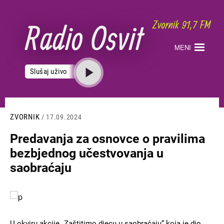
Skoči
na
glavni
sadržaj
MENI
Slušaj uživo
ZVORNIK
/ 17.09.2024
Predavanja za osnovce o pravilima
bezbjednog učestvovanja u
saobraćaju
Slika
U okviru akcije „Zaštitimo djecu u saobraćaju“ koja je dio