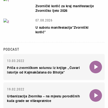
Zvornički kotlić za kraj manifestacije
Zvorničko ljeto 2026
07.08.2026
U subotu manifestacija”Zvornički
kotlić”
PODCAST
13.03.2022
Priča o zvorničkom soluncu iz knjige „Čuvari
istorije od Kajmakčalana do Bitolja”
19.02.2022
Urbanizacija Zvornika – na mjestu porodičnih
kuća grade se višespratnice