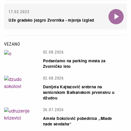
17.02.2022
Uže gradsko jezgro Zvornika - mjenja izgled
VEZANO
02.08.2026
Podsećamo na parking mesta za
Zvorničko leto
02.08.2026
Danijela Kajtazović srebrna na
seniorskom Balkanskom prvenstvu u
džudou
26.07.2026
Amela Sokolović pobednica „Mlade
nade sevdaha“