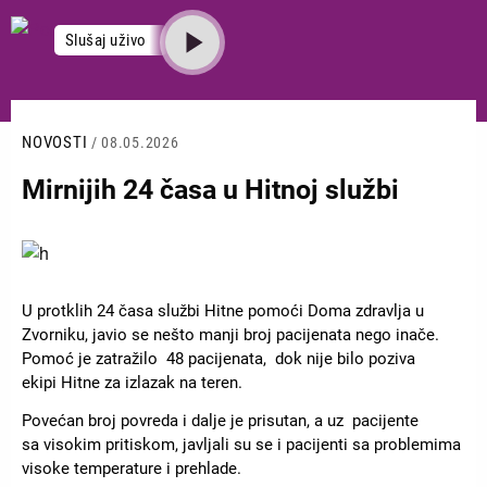
Skoči
na
Slušaj uživo
glavni
sadržaj
NOVOSTI
/ 08.05.2026
Mirnijih 24 časa u Hitnoj službi
Slika
U protklih 24 časa službi Hitne pomoći Doma zdravlja u
Zvorniku, javio se nešto manji broj pacijenata nego inače.
Pomoć je zatražilo 48 pacijenata, dok nije bilo poziva
ekipi Hitne za izlazak na teren.
Povećan broj povreda i dalje je prisutan, a uz pacijente
sa visokim pritiskom, javljali su se i pacijenti sa problemima
visoke temperature i prehlade.