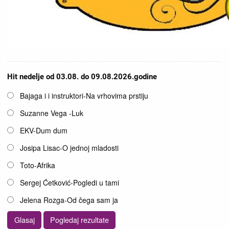
Hit nedelje od 03.08. do 09.08.2026.godine
Opcije
Bajaga i i instruktori-Na vrhovima prstiju
Suzanne Vega -Luk
EKV-Dum dum
Josipa Lisac-O jednoj mladosti
Toto-Afrika
Sergej Ćetković-Pogledi u tami
Jelena Rozga-Od čega sam ja