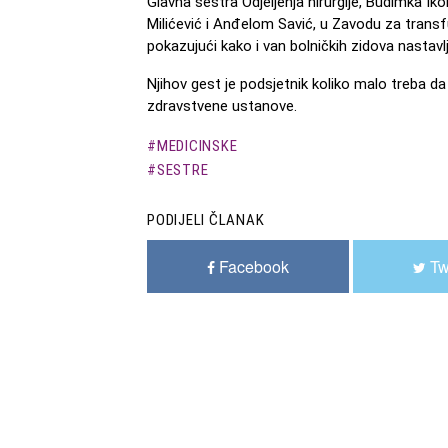
Glavna sestra Odjeljenja hirurgije, Budimka I
Milićević i Anđelom Savić, u Zavodu za transf
pokazujući kako i van bolničkih zidova nastavl
Njihov gest je podsjetnik koliko malo treba 
zdravstvene ustanove.
MEDICINSKE
SESTRE
PODIJELI ČLANAK
Facebook
Tw