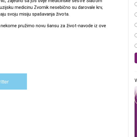
konić, zajedno sa još dvije medicinske sestre Slađom
uzijsku medicinu Zvornik nesebično su darovale krv,
jaju svoju misiju spašavanja života.
da nekome pružimo novu šansu za život-navode iz ove
V
itter