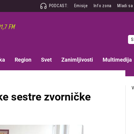
PODCAST:
Emisije
Info zona
Mladi sa
S
ka
Region
Svet
Zanimljivosti
Multimedija
e sestre zvorničke