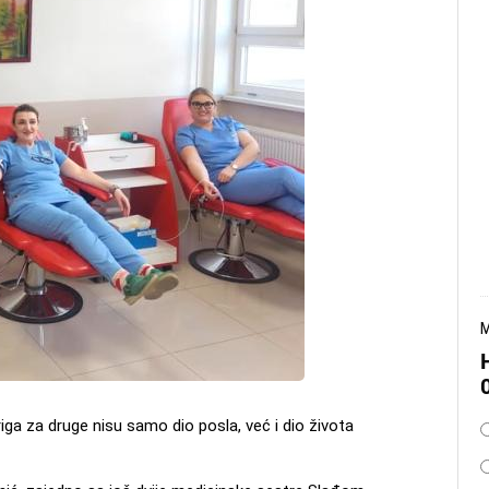
M
O
iga za druge nisu samo dio posla, već i dio života