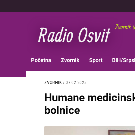
Skoči
na
glavni
sadržaj
MAIN
Početna
Zvornik
Sport
BIH/Srps
NAVIGATION
ZVORNIK
/ 07.02.2025
Humane medicinsk
bolnice
Slika