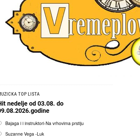
UZICKA TOP LISTA
Hit nedelje od 03.08. do
09.08.2026.godine
pcije
Bajaga i i instruktori-Na vrhovima prstiju
Suzanne Vega -Luk