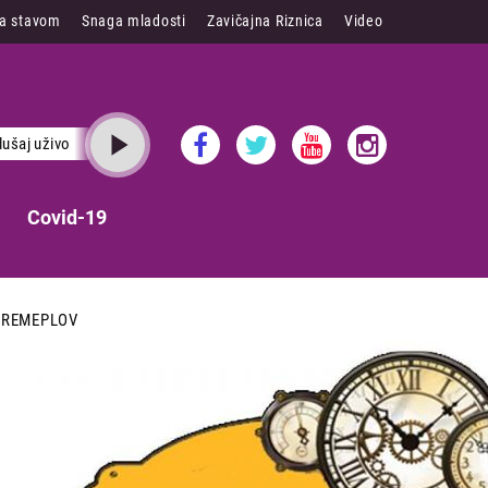
sa stavom
Snaga mladosti
Zavičajna Riznica
Video
lušaj uživo
Covid-19
VREMEPLOV