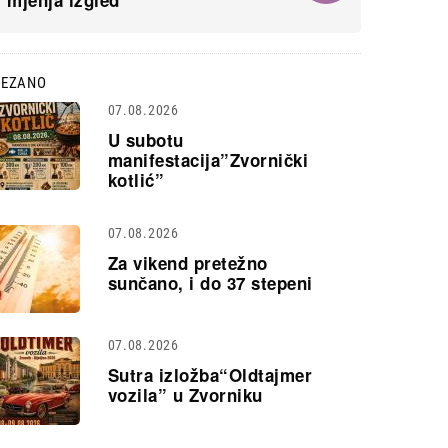
mjenja izgled
VEZANO
07.08.2026
U subotu
manifestacija”Zvornički
kotlić”
07.08.2026
Za vikend pretežno
sunčano, i do 37 stepeni
07.08.2026
Sutra izložba“Oldtajmer
vozila” u Zvorniku