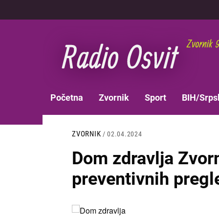
Skoči
na
glavni
sadržaj
MAIN
Početna
Zvornik
Sport
BIH/Srps
NAVIGATION
ZVORNIK
/ 02.04.2024
Dom zdravlja Zvor
preventivnih pregl
Slika