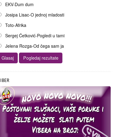
EKV-Dum dum
Josipa Lisac-O jednoj mladosti
Toto-Afrika
Sergej Ćetković-Pogledi u tami
Jelena Rozga-Od čega sam ja
IBER