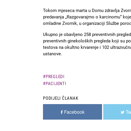
Tokom mjeseca marta u Domu zdravlja Zvornik
predavanja „Razgovarajmo o karcinomu“ koje
omladine Zvornik, u organizaciji Službe poro
Ukupno je obavljeno 258 preventivnih pregled
preventivnih ginekoloških pregleda koji su por
testova na okultno krvarenje i 102 ultrazvu
ustanove.
PREGLEDI
PACIJENTI
PODIJELI ČLANAK
Facebook
Tw