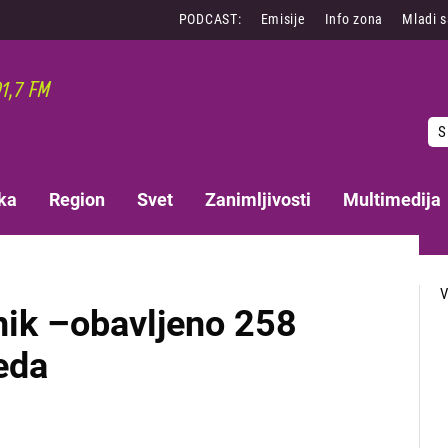
PODCAST:
Emisije
Info zona
Mladi 
S
ka
Region
Svet
Zanimljivosti
Multimedija
nik –obavljeno 258
eda