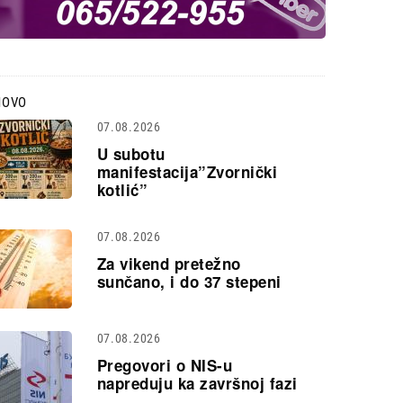
NOVO
07.08.2026
U subotu
manifestacija”Zvornički
kotlić”
07.08.2026
Za vikend pretežno
sunčano, i do 37 stepeni
07.08.2026
Pregovori o NIS-u
napreduju ka završnoj fazi