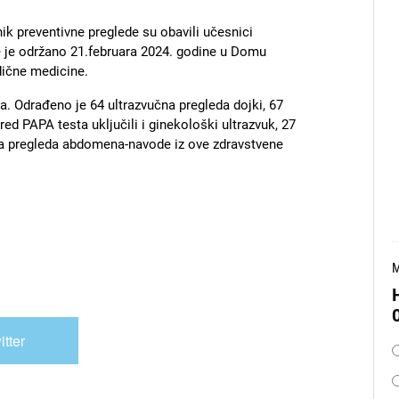
 preventivne preglede su obavili učesnici
 je održano 21.februara 2024. godine u Domu
dične medicine.
a. Odrađeno je 64 ultrazvučna pregleda dojki, 67
ed PAPA testa uključili i ginekološki ultrazvuk, 27
čna pregleda abdomena-navode iz ove zdravstvene
M
itter
O