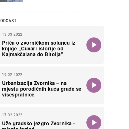
PODCAST
13.03.2022
Priča o zvorničkom soluncu iz
knjige „Čuvari istorije od
Kajmakčalana do Bitolja”
19.02.2022
Urbanizacija Zvornika – na
mjestu porodičnih kuća grade se
višespratnice
17.02.2022
Uže gradsko jezgro Zvornika -