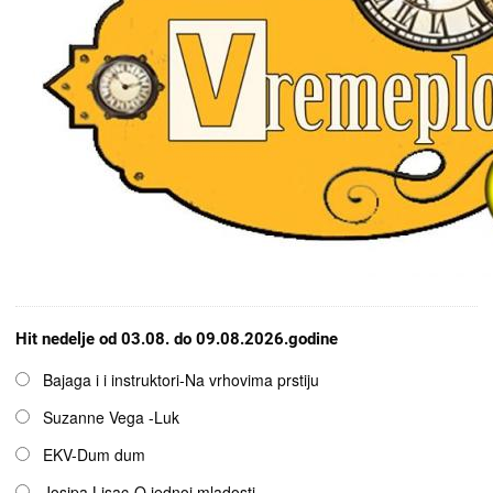
Hit nedelje od 03.08. do 09.08.2026.godine
Opcije
Bajaga i i instruktori-Na vrhovima prstiju
Suzanne Vega -Luk
EKV-Dum dum
Josipa Lisac-O jednoj mladosti