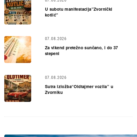
U subotu manifestacija”Zvornički
kotlić”
07.08.2026
Za vikend pretežno sunčano, i do 37
stepeni
07.08.2026
Sutra izložba“Oldtajmer vozila” u
Zvorniku