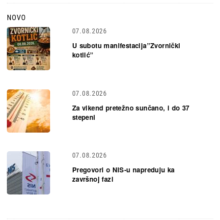
NOVO
07.08.2026
U subotu manifestacija”Zvornički
kotlić”
07.08.2026
Za vikend pretežno sunčano, i do 37
stepeni
07.08.2026
Pregovori o NIS-u napreduju ka
završnoj fazi