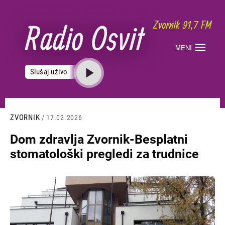
Skoči
na
glavni
sadržaj
MENI
Slušaj uživo
ZVORNIK
/ 17.02.2026
Dom zdravlja Zvornik-Besplatni
stomatološki pregledi za trudnice
Slika