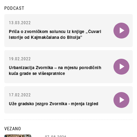
PODCAST
13.03.2022
Priča o zvorničkom soluncu iz knjige „Čuvari
istorije od Kajmakčalana do Bitolja”
19.02.2022
Urbanizacija Zvornika – na mjestu porodičnih
kuća grade se višespratnice
17.02.2022
Uže gradsko jezgro Zvornika - mjenja izgled
VEZANO
07.08.2026