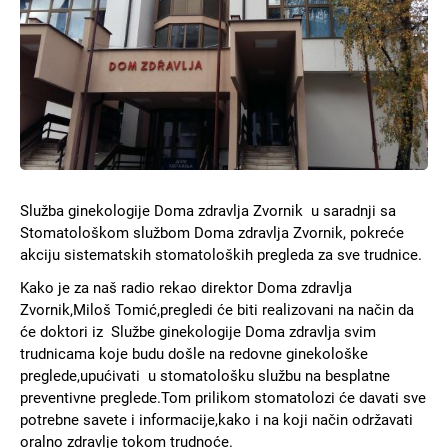
Služba ginekologije Doma zdravlja Zvornik u saradnji sa
Stomatološkom službom Doma zdravlja Zvornik, pokreće
akciju sistematskih stomatoloških pregleda za sve trudnice.
Kako je za naš radio rekao direktor Doma zdravlja
Zvornik,Miloš Tomić,pregledi će biti realizovani na način da
će doktori iz Službe ginekologije Doma zdravlja svim
trudnicama koje budu došle na redovne ginekološke
preglede,upućivati u stomatološku službu na besplatne
preventivne preglede.Tom prilikom stomatolozi će davati sve
potrebne savete i informacije,kako i na koji način održavati
oralno zdravlje tokom trudnoće.