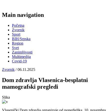
Main navigation
Početna
Zvornik
Sport
BIH/Srpska
Region
Svet
Zanimljivosti
Multimedija
Covid-19
Zvornik
/ 06.11.2025
Dom zdravlja Vlasenica-besplatni
mamografski pregledi
Slika
Vlasenički Dom zdravlja organizuje od ponedjeljka, 10. novembra,