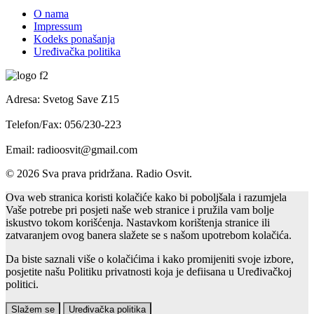
O nama
Impressum
Kodeks ponašanja
Uređivačka politika
Adresa: Svetog Save Z15
Telefon/Fax: 056/230-223
Email: radioosvit@gmail.com
© 2026 Sva prava pridržana. Radio Osvit.
Ova web stranica koristi kolačiće kako bi poboljšala i razumjela
Vaše potrebe pri posjeti naše web stranice i pružila vam bolje
iskustvo tokom korišćenja. Nastavkom korištenja stranice ili
zatvaranjem ovog banera slažete se s našom upotrebom kolačića.
Da biste saznali više o kolačićima i kako promijeniti svoje izbore,
posjetite našu Politiku privatnosti koja je defiisana u Uređivačkoj
politici.
Slažem se
Uređivačka politika