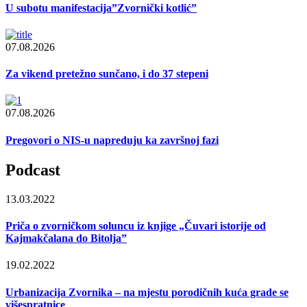
U subotu manifestacija”Zvornički kotlić”
07.08.2026
Za vikend pretežno sunčano, i do 37 stepeni
07.08.2026
Pregovori o NIS-u napreduju ka završnoj fazi
Podcast
13.03.2022
Priča o zvorničkom soluncu iz knjige „Čuvari istorije od
Kajmakčalana do Bitolja”
19.02.2022
Urbanizacija Zvornika – na mjestu porodičnih kuća grade se
višespratnice