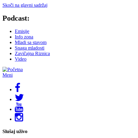
Skoči na glavni sadržaj
Podcast:
Emisije
Info zona
Mladi sa stavom
Snaga mladosti
Zavičajna Riznica
Video
Meni
Slušaj uživo