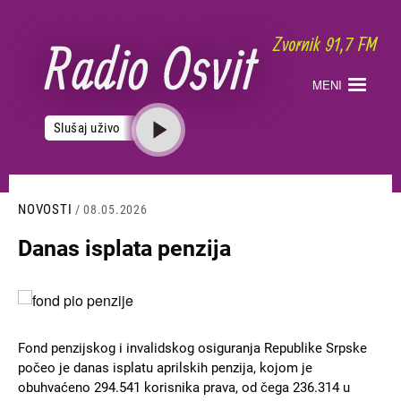
Skoči
na
glavni
sadržaj
MENI
Slušaj uživo
NOVOSTI
/ 08.05.2026
Danas isplata penzija
Slika
Fond penzijskog i invalidskog osiguranja Republike Srpske
počeo je danas isplatu aprilskih penzija, kojom je
obuhvaćeno 294.541 korisnika prava, od čega 236.314 u