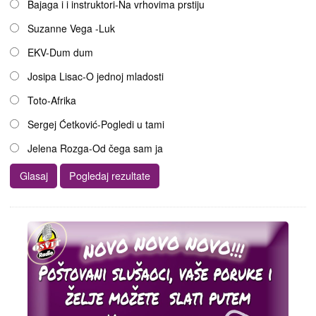
Bajaga i i instruktori-Na vrhovima prstiju
Suzanne Vega -Luk
EKV-Dum dum
Josipa Lisac-O jednoj mladosti
Toto-Afrika
Sergej Ćetković-Pogledi u tami
Jelena Rozga-Od čega sam ja