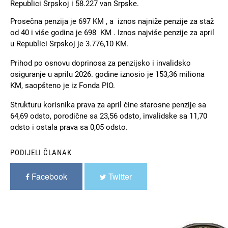
Republici Srpskoj i 58.227 van Srpske.
Prosečna penzija je 697 KM , a iznos najniže penzije za staž
od 40 i više godina je 698 KM . Iznos najviše penzije za april
u Republici Srpskoj je 3.776,10 KM.
Prihod po osnovu doprinosa za penzijsko i invalidsko
osiguranje u aprilu 2026. godine iznosio je 153,36 miliona
KM, saopšteno je iz Fonda PIO.
Strukturu korisnika prava za april čine starosne penzije sa
64,69 odsto, porodične sa 23,56 odsto, invalidske sa 11,70
odsto i ostala prava sa 0,05 odsto.
PODIJELI ČLANAK
Facebook
Twitter