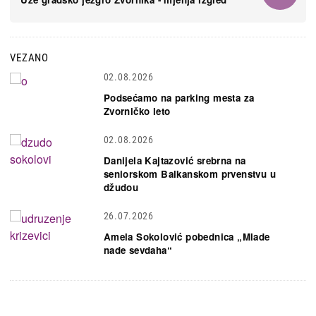
VEZANO
02.08.2026
Podsećamo na parking mesta za
Zvorničko leto
02.08.2026
Danijela Kajtazović srebrna na
seniorskom Balkanskom prvenstvu u
džudou
26.07.2026
Amela Sokolović pobednica „Mlade
nade sevdaha“