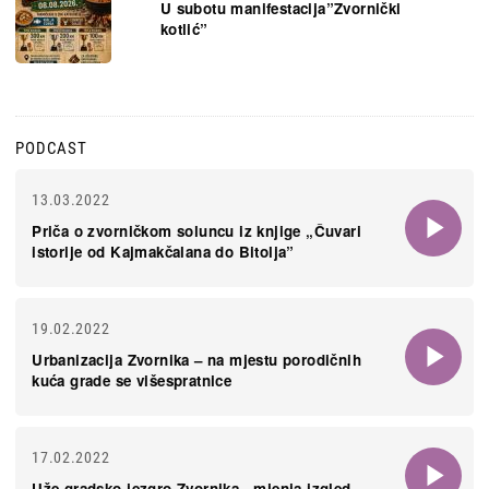
U subotu manifestacija”Zvornički
kotlić”
PODCAST
13.03.2022
Priča o zvorničkom soluncu iz knjige „Čuvari
istorije od Kajmakčalana do Bitolja”
19.02.2022
Urbanizacija Zvornika – na mjestu porodičnih
kuća grade se višespratnice
17.02.2022
Uže gradsko jezgro Zvornika - mjenja izgled