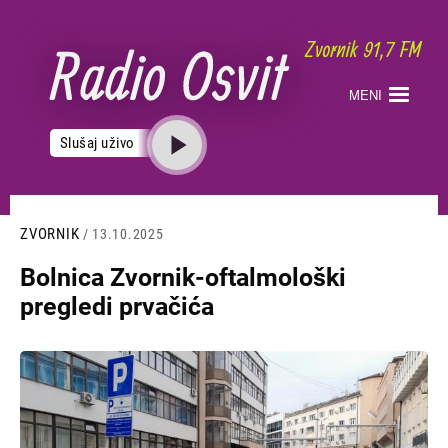
Skoči
na
glavni
sadržaj
MENI
Slušaj uživo
ZVORNIK
/ 13.10.2025
Bolnica Zvornik-oftalmološki
pregledi prvačića
Slika