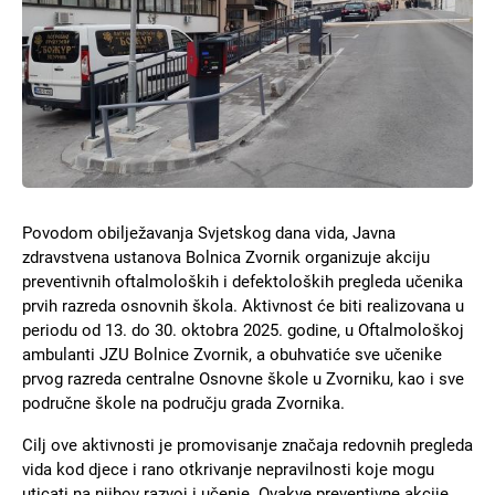
Povodom obilježavanja Svjetskog dana vida, Javna
zdravstvena ustanova Bolnica Zvornik organizuje akciju
preventivnih oftalmoloških i defektoloških pregleda učenika
prvih razreda osnovnih škola. Aktivnost će biti realizovana u
periodu od 13. do 30. oktobra 2025. godine, u Oftalmološkoj
ambulanti JZU Bolnice Zvornik, a obuhvatiće sve učenike
prvog razreda centralne Osnovne škole u Zvorniku, kao i sve
područne škole na području grada Zvornika.
Cilj ove aktivnosti je promovisanje značaja redovnih pregleda
vida kod djece i rano otkrivanje nepravilnosti koje mogu
uticati na njihov razvoj i učenje. Ovakve preventivne akcije