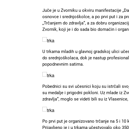
Juče je u Zvorniku u okviru manifestacije „Da
osnovce i srednjoškolce, a po prvi put i za p
„Trčanjem do zdravlja“, a za dobru organizaci
Zvornik, koji je i do sada bio domaćin i orga
Slika
U trkama mladih u glavnoj gradskoj ulici učes
do srednjoškolaca, dok je nastup profesional
popodnevnim satima.
Slika
Pobednici su svi učesnici koju su istrčali 
su medalje i prigodni pokloni. Uz mlade iz Zv
zdravlja“, moglo se videti bili su iz Vlasenice
Slika
Po prvi put je organizovano trčanje na 5 i 10 
Prijavljeno je i u trkama učestvovalo oko 350 