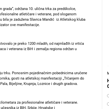
n grada“, održana 10. ulična trka za predškolce,
rofesionalne atletičare i veterane, pod sloganom
ju bila je zadužena Slavica Mandić iz Atletskog kluba
nizator ove manifestacije.
tvovalo je preko 1200 mladih, od najmlađih iz vrtića
aca i veterana iz BiH i zemalja regiona održan u
svoju trku. Ponosnim pojedinačnim pobednicima uručene
M
ornika, gosti na atletskoj manifestaciji „Trčanjem do
, Pala, Bijeljine, Krupnja, Loznice i drugih gradova.
O
kilometara za profesionalne atletičare i veterane.
učesnika iz BIH, Srbije, Hrvatske i