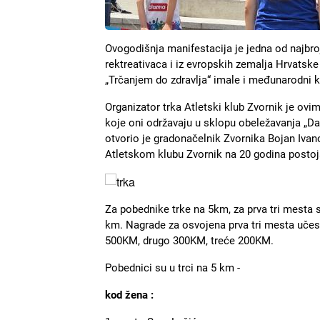
Ovogodišnja manifestacija je jedna od najbroj
rektreativaca i iz evropskih zemalja Hrvatske
„Trčanjem do zdravlja“ imale i međunarodni k
Organizator trka Atletski klub Zvornik je ovi
koje oni održavaju u sklopu obeležavanja „Da
otvorio je gradonačelnik Zvornika Bojan Ivano
Atletskom klubu Zvornik na 20 godina postoj
Slika
Za pobednike trke na 5km, za prva tri mesta 
km. Nagrade za osvojena prva tri mesta uče
500KM, drugo 300KM, treće 200KM.
Pobednici su u trci na 5 km -
kod žena :