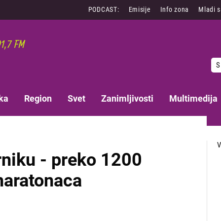
PODCAST:
Emisije
Info zona
Mladi 
S
ka
Region
Svet
Zanimljivosti
Multimedija
rniku - preko 1200
maratonaca