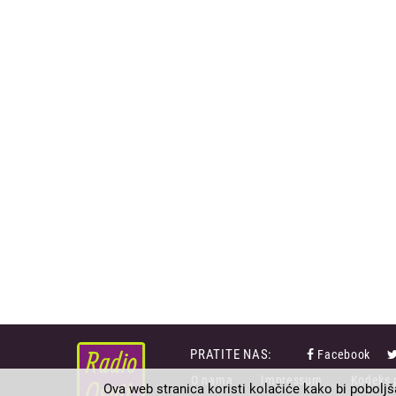
PRATITE NAS:
Facebook
FOOTER
O nama
Impressum
Kodeks 
MENU
Ova web stranica koristi kolačiće kako bi poboljš