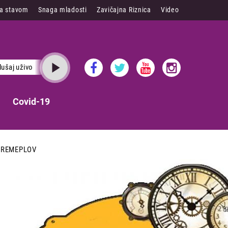
sa stavom
Snaga mladosti
Zavičajna Riznica
Video
lušaj uživo
Covid-19
VREMEPLOV