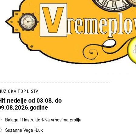
UZICKA TOP LISTA
Hit nedelje od 03.08. do
09.08.2026.godine
pcije
Bajaga i i instruktori-Na vrhovima prstiju
Suzanne Vega -Luk