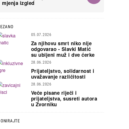
mjenja izgled
VEZANO
05.07.2026
Za njihovu smrt niko nije
odgovarao - Slavki Matić
su ubijeni muž i dve ćerke
28.06.2026
Prijateljstvo, solidarnost i
uvažavanje različitosti
28.06.2026
Veče pisane riječi i
prijateljstva, susreti autora
u Zvorniku
DONIRAJTE