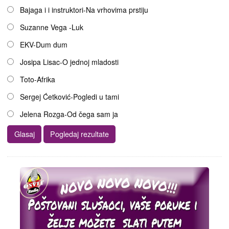
Opcije
Bajaga i i instruktori-Na vrhovima prstiju
Suzanne Vega -Luk
EKV-Dum dum
Josipa Lisac-O jednoj mladosti
Toto-Afrika
Sergej Ćetković-Pogledi u tami
Jelena Rozga-Od čega sam ja