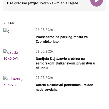
Uže gradsko jezgro Zvornika - mjenja izgled
VEZANO
02.08.2026
Podsećamo na parking mesta za
Zvorničko leto
02.08.2026
Danijela Kajtazović srebrna na
seniorskom Balkanskom prvenstvu u
džudou
26.07.2026
Amela Sokolović pobednica „Mlade
nade sevdaha“