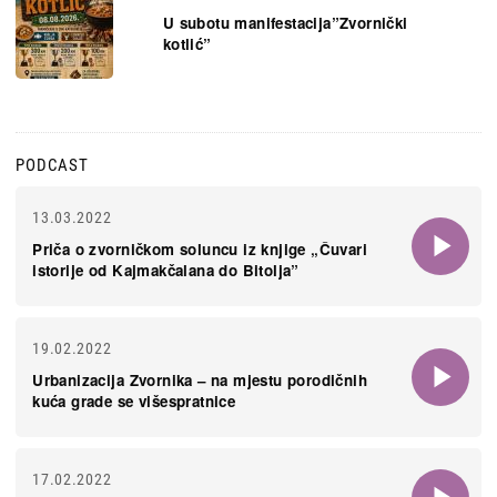
U subotu manifestacija”Zvornički
kotlić”
PODCAST
13.03.2022
Priča o zvorničkom soluncu iz knjige „Čuvari
istorije od Kajmakčalana do Bitolja”
19.02.2022
Urbanizacija Zvornika – na mjestu porodičnih
kuća grade se višespratnice
17.02.2022