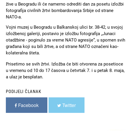
žive u Beogradu ili će namerno odrediti dan za posetu izložbi
fotografija civilnih žrtvi bombardovanja Srbije od strane
NATO-a.
Vojni muzej u Beogradu u Balkanskoj ulici br. 38-42, u svojoj
izložbenoj galeriji, postavio je izložbu fotografija „Junaci
otadžbine - poginulo za vreme NATO agresije“, u spomen svih
građana koji su bili žrtve, a od strane NATO označeni kao-
kolateralna šteta.
Prisetimo se svih žrtvi. Izložba će biti otvorena za posetioce
u vremenu od 10 do 17 časova u četvrtak 7. i u petak 8. maja,
a ulaz je besplatan.
PODIJELI ČLANAK
Facebook
Twitter