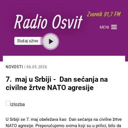
Skoči
na
glavni
sadržaj
MENI
Slušaj uživo
NOVOSTI
/ 06.05.2026
7. maj u Srbiji - Dan sećanja na
civilne žrtve NATO agresije
Slika
U Srbiji se 7. maj obeležava kao Dan sećanja na civilne žrtve
NATO agresije. Preporučujemo svima koji su u prilici, bilo da