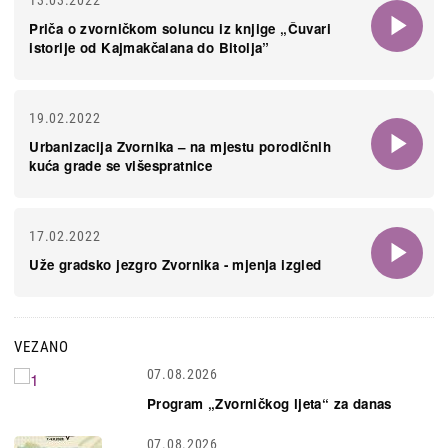
13.03.2022
Priča o zvorničkom soluncu iz knjige „Čuvari
istorije od Kajmakčalana do Bitolja”
19.02.2022
Urbanizacija Zvornika – na mjestu porodičnih
kuća grade se višespratnice
17.02.2022
Uže gradsko jezgro Zvornika - mjenja izgled
VEZANO
07.08.2026
Program „Zvorničkog ljeta“ za danas
07.08.2026