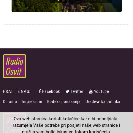
PRATITE NAS:
Facebook
Twitter
Youtube
FOOTER
O nama
Impressum
Kodeks ponašanja
Uređivačka politika
MENU
Ova web stranica koristi kolačiće kako bi poboljšala i
razumjela Vaše potrebe pri posjeti naše web stranice i
pružila vam bolje iskustvo tokom korišćenja.