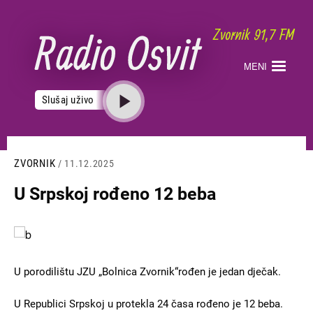
Skoči
na
glavni
sadržaj
MENI
Slušaj uživo
ZVORNIK
/ 11.12.2025
U Srpskoj rođeno 12 beba
Slika
U porodilištu JZU „Bolnica Zvornik“rođen je jedan dječak.
U Republici Srpskoj u protekla 24 časa rođeno je 12 beba.