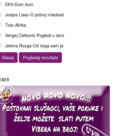
EKV-Dum dum
Josipa Lisac-O jednoj mladosti
Toto-Afrika
Sergej Ćetković-Pogledi u tami
Jelena Rozga-Od čega sam ja
IBER