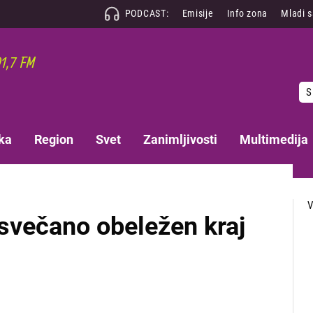
PODCAST:
Emisije
Info zona
Mladi 
S
ka
Region
Svet
Zanimljivosti
Multimedija
svečano obeležen kraj