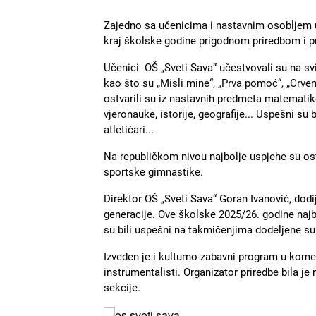
Zajedno sa učenicima i nastavnim osobljem u
kraj školske godine prigodnom priredbom i 
Učenici OŠ „Sveti Sava“ učestvovali su na sv
kao što su „Misli mine“, „Prva pomoć“, „Crveni
ostvarili su iz nastavnih predmeta matematike,
vjeronauke, istorije, geografije... Uspešni su bi
atletičari...
Na republičkom nivou najbolje uspjehe su ostva
sportske gimnastike.
Direktor OŠ „Sveti Sava“ Goran Ivanović, dodi
generacije. Ove školske 2025/26. godine najbo
su bili uspešni na takmičenjima dodeljene s
Izveden je i kulturno-zabavni program u kome s
instrumentalisti. Organizator priredbe bila j
sekcije.
Slika