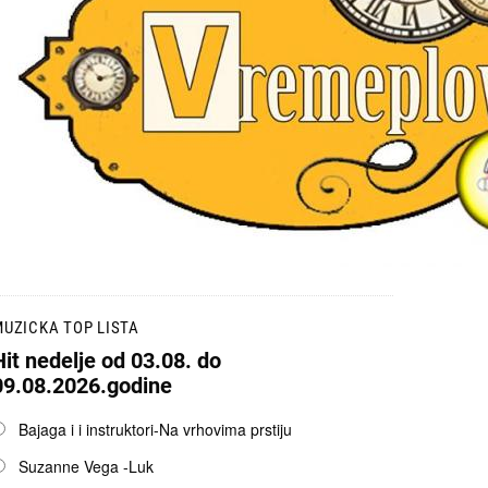
UZICKA TOP LISTA
Hit nedelje od 03.08. do
09.08.2026.godine
pcije
Bajaga i i instruktori-Na vrhovima prstiju
Suzanne Vega -Luk