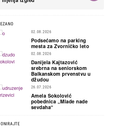
mjenja izgled
VEZANO
02.08.2026
Podsećamo na parking
mesta za Zvorničko leto
02.08.2026
Danijela Kajtazović
srebrna na seniorskom
Balkanskom prvenstvu u
džudou
26.07.2026
Amela Sokolović
pobednica „Mlade nade
sevdaha“
DONIRAJTE