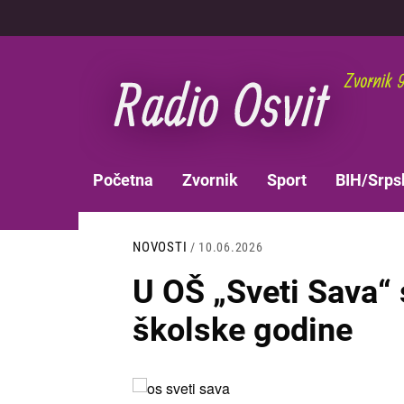
Skoči
na
glavni
sadržaj
MAIN
Početna
Zvornik
Sport
BIH/Srps
NAVIGATION
NOVOSTI
/ 10.06.2026
U OŠ „Sveti Sava“ 
školske godine
Slika