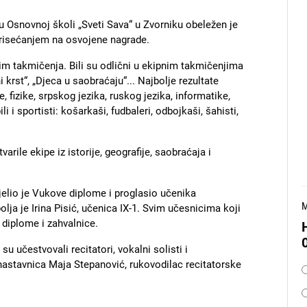
 Osnovnoj školi „Sveti Sava“ u Zvorniku obeležen je
prisećanjem na osvojene nagrade.
im takmičenja. Bili su odlični u ekipnim takmičenjima
 krst“, „Djeca u saobraćaju“... Najbolje rezultate
 fizike, srpskog jezika, ruskog jezika, informatike,
li i sportisti: košarkaši, fudbaleri, odbojkaši, šahisti,
rile ekipe iz istorije, geografije, saobraćaja i
jelio je Vukove diplome i proglasio učenika
M
lja je Irina Pisić, učenica IX-1. Svim učesnicima koji
u diplome i zahvalnice.
u učestvovali recitatori, vokalni solisti i
O
e nastavnica Maja Stepanović, rukovodilac recitatorske