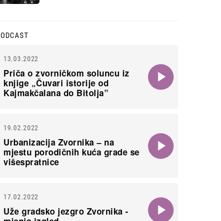
PODCAST
13.03.2022
Priča o zvorničkom soluncu iz
knjige „Čuvari istorije od
Kajmakčalana do Bitolja”
19.02.2022
Urbanizacija Zvornika – na
mjestu porodičnih kuća grade se
višespratnice
17.02.2022
Uže gradsko jezgro Zvornika -