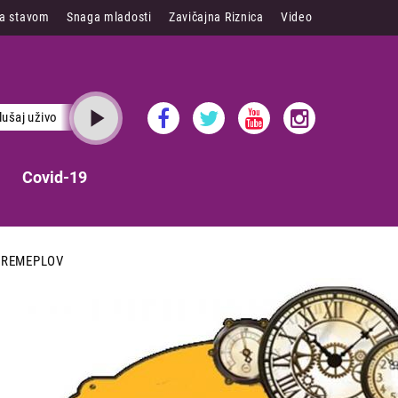
sa stavom
Snaga mladosti
Zavičajna Riznica
Video
lušaj uživo
Covid-19
VREMEPLOV