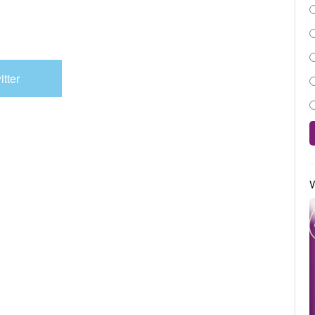
itter
V