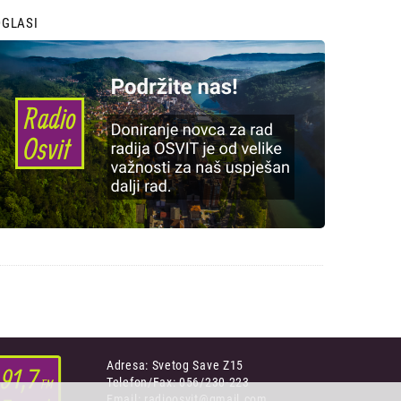
OGLASI
Adresa: Svetog Save Z15
Telefon/Fax: 056/230-223
Email: radioosvit@gmail.com