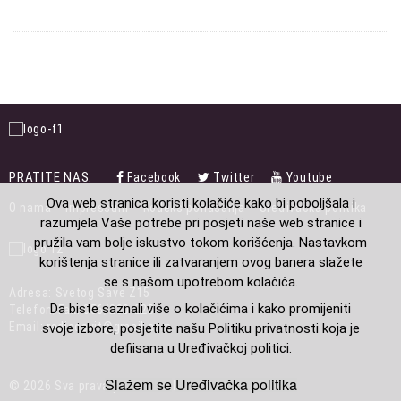
PRATITE NAS:
Facebook
Twitter
Youtube
FOOTER
Ova web stranica koristi kolačiće kako bi poboljšala i
O nama
Impressum
Kodeks ponašanja
Uređivačka politika
MENU
razumjela Vaše potrebe pri posjeti naše web stranice i
pružila vam bolje iskustvo tokom korišćenja. Nastavkom
korištenja stranice ili zatvaranjem ovog banera slažete
se s našom upotrebom kolačića.
Adresa: Svetog Save Z15
Da biste saznali više o kolačićima i kako promijeniti
Telefon/Fax: 056/230-223
Email: radioosvit@gmail.com
svoje izbore, posjetite našu Politiku privatnosti koja je
defiisana u Uređivačkoj politici.
Slažem se
Uređivačka politika
© 2026 Sva prava pridržana. Radio Osvit.