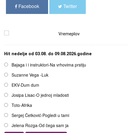
Facebook
Twitter
Hit nedelje od 03.08. do 09.08.2026.godine
Opcije
Bajaga i i instruktori-Na vrhovima prstiju
Suzanne Vega -Luk
EKV-Dum dum
Josipa Lisac-O jednoj mladosti
Toto-Afrika
Sergej Ćetković-Pogledi u tami
Jelena Rozga-Od čega sam ja