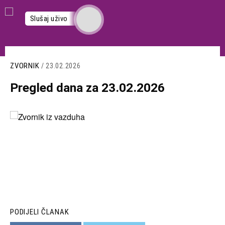
Skoči
na
Slušaj uživo
glavni
sadržaj
ZVORNIK
/ 23.02.2026
Pregled dana za 23.02.2026
Slika
PODIJELI ČLANAK