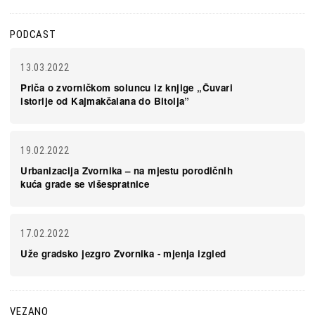
PODCAST
13.03.2022
Priča o zvorničkom soluncu iz knjige „Čuvari
istorije od Kajmakčalana do Bitolja”
19.02.2022
Urbanizacija Zvornika – na mjestu porodičnih
kuća grade se višespratnice
17.02.2022
Uže gradsko jezgro Zvornika - mjenja izgled
VEZANO