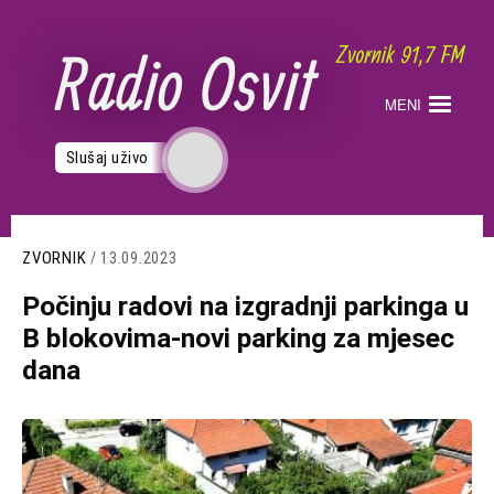
Skoči
na
glavni
sadržaj
MENI
Slušaj uživo
ZVORNIK
/ 13.09.2023
Počinju radovi na izgradnji parkinga u
B blokovima-novi parking za mjesec
dana
Slika