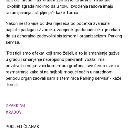
objekte, urediti i asfaltirati zemljište. Građane i stanare
okolnih zgrada molimo da u toku izvođenja radova imaju
razumijevanja i strpljenja”- kaže Tomić.
Nakon nešto više od dva mjeseca od početka zvanične
naplate parkiga u Zvorniku, zamjenik gradonačelnika je rekao
da su generalno zadovoljni sistemom i organizacijom Parking
servisa.
“Postigli smo efekat koji smo željeli, a to je smanjenje gužve
u gradu i smanjenje nepropisno parkiranih vozila. Ima i
pozitivnih i negativnih komentara građana, sve ćemo uzeti u
razmatranje kako bi na najbolji mogući način u narednom
periodu organizaovali sam sistem rada Parking servisa”- kaže
Tomić.
PARKING
RADOVI
PODIJELI ČLANAK