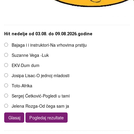
Hit nedelje od 03.08. do 09.08.2026.godine
Opcije
Bajaga i i instruktori-Na vrhovima prstiju
Suzanne Vega -Luk
EKV-Dum dum
Josipa Lisac-O jednoj mladosti
Toto-Afrika
Sergej Ćetković-Pogledi u tami
Jelena Rozga-Od čega sam ja