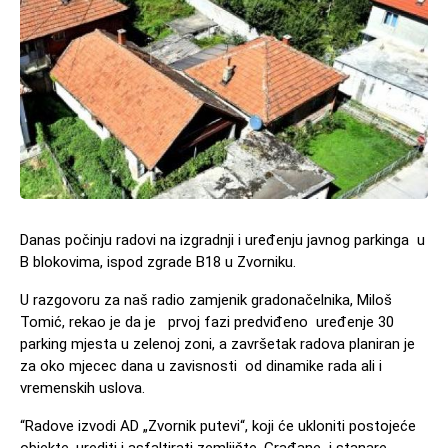
Danas počinju radovi na izgradnji i uređenju javnog parkinga u
B blokovima, ispod zgrade B18 u Zvorniku.
U razgovoru za naš radio zamjenik gradonačelnika, Miloš
Tomić, rekao je da je prvoj fazi predviđeno uređenje 30
parking mjesta u zelenoj zoni, a završetak radova planiran je
za oko mjecec dana u zavisnosti od dinamike rada ali i
vremenskih uslova.
“Radove izvodi AD „Zvornik putevi“, koji će ukloniti postojeće