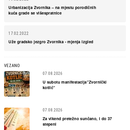
Urbanizacija Zvornika – na mjestu porodičnih
kuća grade se višespratnice
17.02.2022
Uže gradsko jezgro Zvornika - mjenja izgled
VEZANO
07.08.2026
U subotu manifestacija”Zvornički
kotlić”
07.08.2026
Za vikend pretežno sunčano, i do 37
stepeni