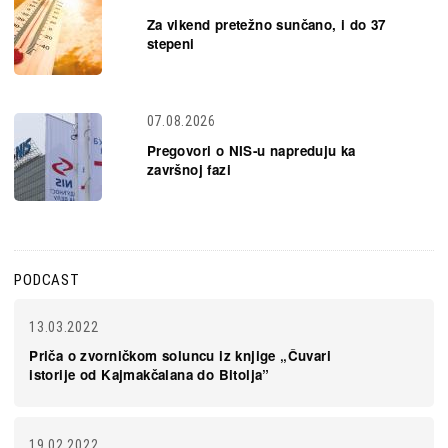
Za vikend pretežno sunčano, i do 37
stepeni
07.08.2026
Pregovori o NIS-u napreduju ka
završnoj fazi
PODCAST
13.03.2022
Priča o zvorničkom soluncu iz knjige „Čuvari
istorije od Kajmakčalana do Bitolja”
19.02.2022