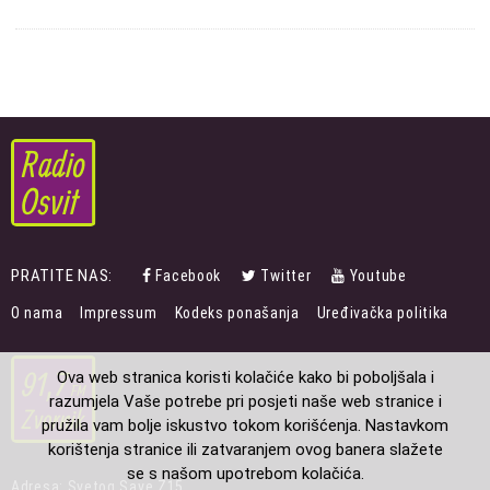
PRATITE NAS:
Facebook
Twitter
Youtube
FOOTER
O nama
Impressum
Kodeks ponašanja
Uređivačka politika
MENU
Ova web stranica koristi kolačiće kako bi poboljšala i
razumjela Vaše potrebe pri posjeti naše web stranice i
pružila vam bolje iskustvo tokom korišćenja. Nastavkom
korištenja stranice ili zatvaranjem ovog banera slažete
se s našom upotrebom kolačića.
Adresa: Svetog Save Z15