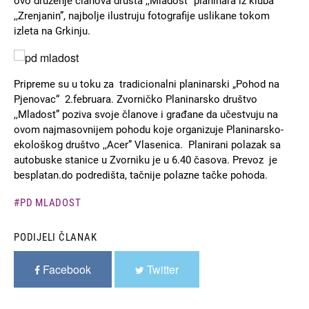
ovo druženje članova društa ,,Mladost” planinara iz kluba
,,Zrenjanin”, najbolje ilustruju fotografije uslikane tokom
izleta na Grkinju.
Slika
Pripreme su u toku za tradicionalni planinarski „Pohod na
Pjenovac“ 2.februara. Zvorničko Planinarsko društvo
,,Mladost” poziva svoje članove i građane da učestvuju na
ovom najmasovnijem pohodu koje organizuje Planinarsko-
ekološkog društvo ,,Acer” Vlasenica. Planirani polazak sa
autobuske stanice u Zvorniku je u 6.40 časova. Prevoz je
besplatan.do podredišta, tačnije polazne tačke pohoda.
PD MLADOST
PODIJELI ČLANAK
Facebook
Twitter