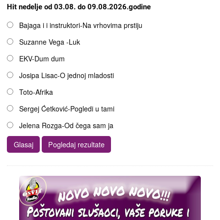
Hit nedelje od 03.08. do 09.08.2026.godine
Opcije
Bajaga i i instruktori-Na vrhovima prstiju
Suzanne Vega -Luk
EKV-Dum dum
Josipa Lisac-O jednoj mladosti
Toto-Afrika
Sergej Ćetković-Pogledi u tami
Jelena Rozga-Od čega sam ja