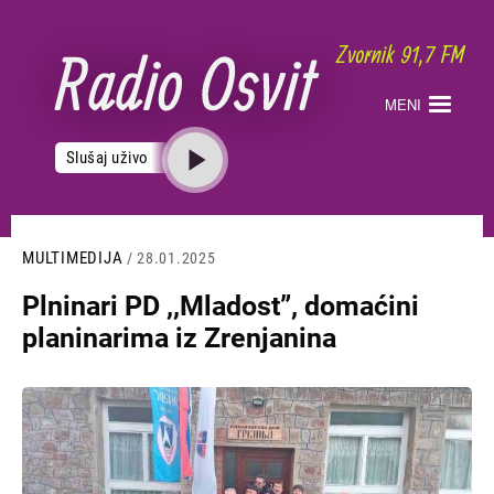
Skoči
na
glavni
sadržaj
MENI
Slušaj uživo
MULTIMEDIJA
/ 28.01.2025
Plninari PD ,,Mladost”, domaćini
planinarima iz Zrenjanina
Slika