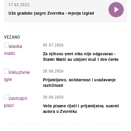
17.02.2022
Uže gradsko jezgro Zvornika - mjenja izgled
VEZANO
05.07.2026
Za njihovu smrt niko nije odgovarao -
Slavki Matić su ubijeni muž i dve ćerke
28.06.2026
Prijateljstvo, solidarnost i uvažavanje
različitosti
28.06.2026
Veče pisane riječi i prijateljstva, susreti
autora u Zvorniku