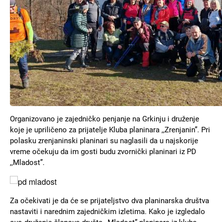
Organizovano je zajedničko penjanje na Grkinju i druženje
koje je upriličeno za prijatelje Kluba planinara ,,Zrenjanin”. Pri
polasku zrenjaninski planinari su naglasili da u najskorije
vreme očekuju da im gosti budu zvornički planinari iz PD
,,Mladost”.
Slika
Za očekivati je da će se prijateljstvo dva planinarska društva
nastaviti i narednim zajedničkim izletima. Kako je izgledalo