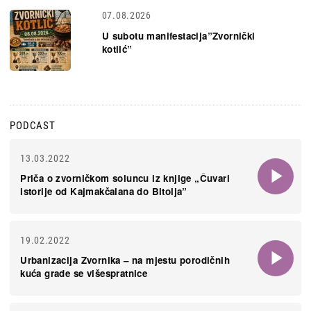
07.08.2026
U subotu manifestacija”Zvornički
kotlić”
PODCAST
13.03.2022
Priča o zvorničkom soluncu iz knjige „Čuvari
istorije od Kajmakčalana do Bitolja”
19.02.2022
Urbanizacija Zvornika – na mjestu porodičnih
kuća grade se višespratnice