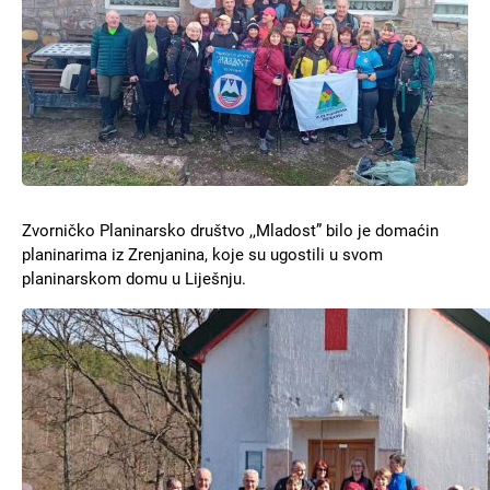
Zvorničko Planinarsko društvo ,,Mladost” bilo je domaćin
planinarima iz Zrenjanina, koje su ugostili u svom
planinarskom domu u Liješnju.
Slika