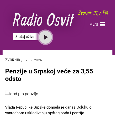
Skoči
na
glavni
sadržaj
MENI
Slušaj uživo
ZVORNIK
/ 09.07.2026
Penzije u Srpskoj veće za 3,55
odsto
Slika
Vlada Republike Srpske donijela je danas Odluku o
vanrednom usklađivanju opšteg boda i penzija.