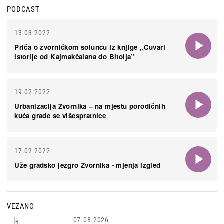
PODCAST
13.03.2022
Priča o zvorničkom soluncu iz knjige „Čuvari
istorije od Kajmakčalana do Bitolja”
19.02.2022
Urbanizacija Zvornika – na mjestu porodičnih
kuća grade se višespratnice
17.02.2022
Uže gradsko jezgro Zvornika - mjenja izgled
VEZANO
07.08.2026