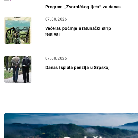
Program „Zvorničkog ljeta“ za danas
07.08.2026
Večeras počinje Bratunački strip
festival
07.08.2026
Danas isplata penzija u Srpskoj
Slika