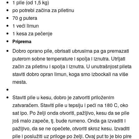
1 pile (od 1,5 kg)
po potrebi začina za piletinu
70 g putera
1 veći limun
1 kesa za pečenje
Priprema
Dobro oprano pile, obrisati ubrusima pa ga premazati
puterom sobne temperature i spolja i iznutra. Utrljati
začin za piletinu i spolja i iznutra. U unutrašnjost pileta
staviti dobro opran limun, koga smo izbockali na više
mesta.
Staviti pile u kesu, dobro je zatvoriti priloženim
zatvaračem. Staviti pile u tepsiju i peći na 180 C, oko
sat ipo. Po želji onda otvoriti, pažljivo, kesu da se pile
još malo zapeče, tj. bude rumeno. Onda ga izvaditi i
pažljivo, da se ne opečete, otvoriti skroz kesu. Izvaditi
pile i poslužiti uz priloge po želji. Ovaj put to je bio pire