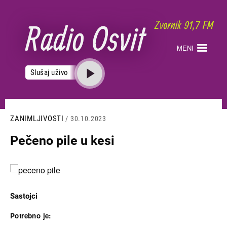
Skoči
na
glavni
sadržaj
MENI
Slušaj uživo
ZANIMLJIVOSTI
/ 30.10.2023
Pečeno pile u kesi
Slika
Sastojci
Potrebno je: