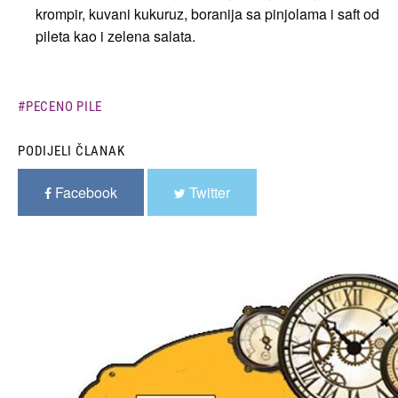
krompir, kuvani kukuruz, boranija sa pinjolama i saft od
pileta kao i zelena salata.
PECENO PILE
PODIJELI ČLANAK
Facebook
Twitter