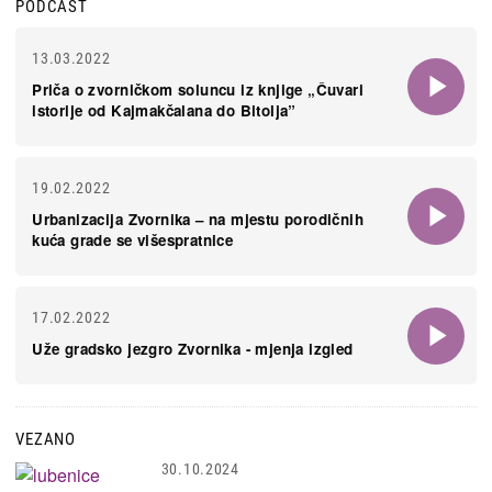
PODCAST
13.03.2022
Priča o zvorničkom soluncu iz knjige „Čuvari
istorije od Kajmakčalana do Bitolja”
19.02.2022
Urbanizacija Zvornika – na mjestu porodičnih
kuća grade se višespratnice
17.02.2022
Uže gradsko jezgro Zvornika - mjenja izgled
VEZANO
30.10.2024