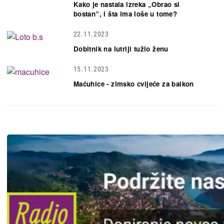
Kako je nastala izreka „Obrao si
bostan”, i šta ima loše u tome?
22.11.2023
Dobitnik na lutriji tužio ženu
15.11.2023
Maćuhice - zimsko cvijeće za balkon
Slika