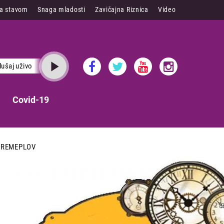
sa stavom
Snaga mladosti
Zavičajna Riznica
Video
lušaj uživo
Covid-19
VREMEPLOV