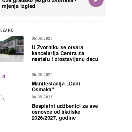
Uže gradsko jezgro Zvornika -
mjenja izgled
VEZANO
06.08.2026
U Zvorniku se otvara
kancelarija Centra za
nestalu i zlostavljanu decu
06.08.2026
Manifestacija „Dani
Osmaka“
06.08.2026
Besplatni udžbenici za sve
osnovce od školske
2026/2027. godine