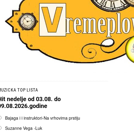
UZICKA TOP LISTA
Hit nedelje od 03.08. do
09.08.2026.godine
pcije
Bajaga i i instruktori-Na vrhovima prstiju
Suzanne Vega -Luk