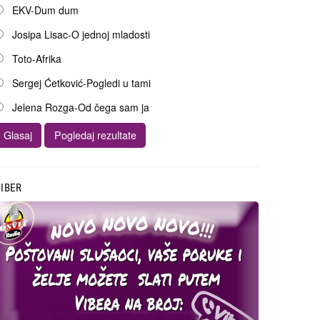
EKV-Dum dum
Josipa Lisac-O jednoj mladosti
Toto-Afrika
Sergej Ćetković-Pogledi u tami
Jelena Rozga-Od čega sam ja
IBER