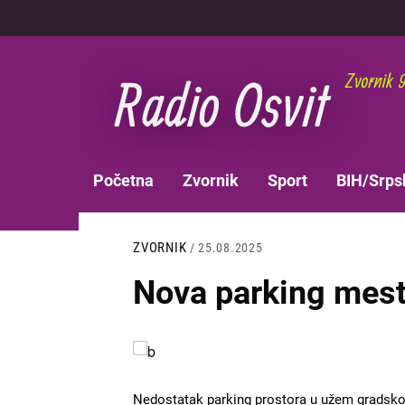
Skoči
na
glavni
sadržaj
MAIN
Početna
Zvornik
Sport
BIH/Srps
NAVIGATION
ZVORNIK
/ 25.08.2025
Nova parking mest
Slika
Nedostatak parking prostora u užem gradsko