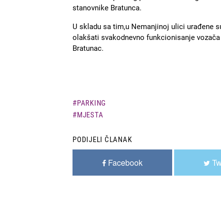
stanovnike Bratunca.
U skladu sa tim,u Nemanjinoj ulici urađene s
olakšati svakodnevno funkcionisanje vozača 
Bratunac.
PARKING
MJESTA
PODIJELI ČLANAK
Facebook
Tw