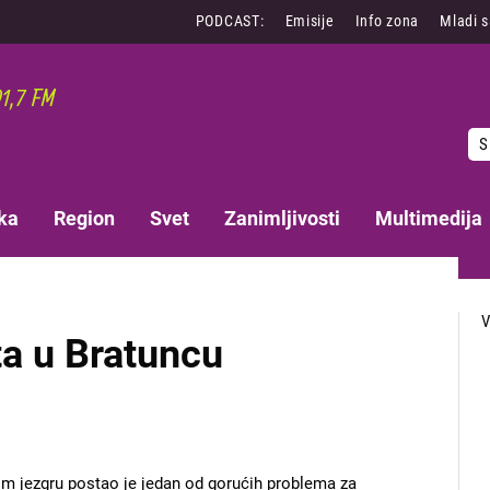
PODCAST:
Emisije
Info zona
Mladi 
S
ka
Region
Svet
Zanimljivosti
Multimedija
a u Bratuncu
m jezgru postao je jedan od gorućih problema za