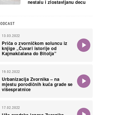
nestalu i zlostavljanu decu
PODCAST
13.03.2022
Priča o zvorničkom soluncu iz
knjige „Čuvari istorije od
Kajmakčalana do Bitolja”
19.02.2022
Urbanizacija Zvornika – na
mjestu porodičnih kuća grade se
višespratnice
17.02.2022