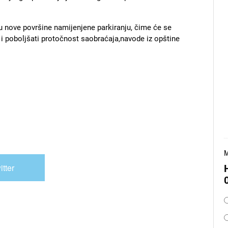
u nove površine namijenjene parkiranju, čime će se
i poboljšati protočnost saobraćaja,navode iz opštine
M
itter
O