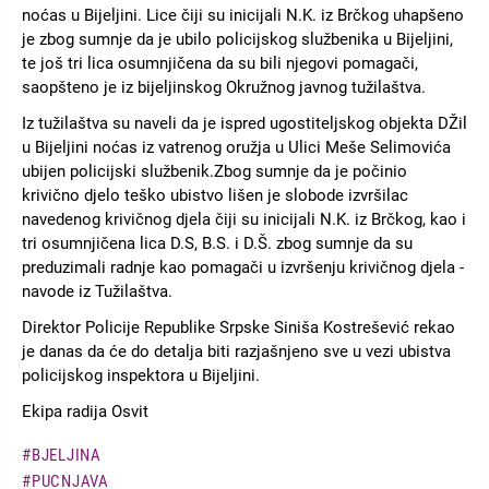
noćas u Bijeljini. Lice čiji su inicijali N.K. iz Brčkog uhapšeno
je zbog sumnje da je ubilo policijskog službenika u Bijeljini,
te još tri lica osumnjičena da su bili njegovi pomagači,
saopšteno je iz bijeljinskog Okružnog javnog tužilaštva.
Iz tužilaštva su naveli da je ispred ugostiteljskog objekta DŽil
u Bijeljini noćas iz vatrenog oružja u Ulici Meše Selimovića
ubijen policijski službenik.Zbog sumnje da je počinio
krivično djelo teško ubistvo lišen je slobode izvršilac
navedenog krivičnog djela čiji su inicijali N.K. iz Brčkog, kao i
tri osumnjičena lica D.S, B.S. i D.Š. zbog sumnje da su
preduzimali radnje kao pomagači u izvršenju krivičnog djela -
navode iz Tužilaštva.
Direktor Policije Republike Srpske Siniša Kostrešević rekao
je danas da će do detalja biti razjašnjeno sve u vezi ubistva
policijskog inspektora u Bijeljini.
Ekipa radija Osvit
BJELJINA
PUCNJAVA