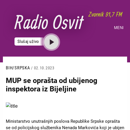
Skoči
na
glavni
sadržaj
MENI
Slušaj uživo
BIH/SRPSKA
/ 02.10.2023
MUP se oprašta od ubijenog
inspektora iz Bijeljine
Slika
Ministarstvo unutrašnjih poslova Republike Srpske oprašta
se od policijskog službenika Nenada Markovića koji je ubijen