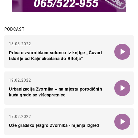
PODCAST
13.03.2022
Priča o zvorničkom soluncu iz knjige „Čuvari
istorije od Kajmakčalana do Bitolja”
19.02.2022
Urbanizacija Zvornika – na mjestu porodičnih
kuća grade se višespratnice
17.02.2022
Uže gradsko jezgro Zvornika - mjenja izgled