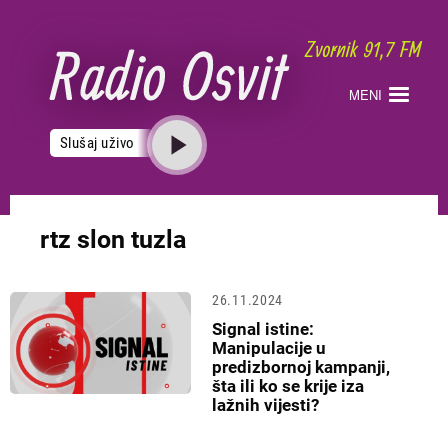
Skoči
na
glavni
sadržaj
MENI
Slušaj uživo
rtz slon tuzla
26.11.2024
Signal istine:
Manipulacije u
predizbornoj kampanji,
šta ili ko se krije iza
lažnih vijesti?