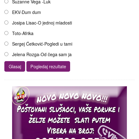
Suzanne Vega -Luk
EKV-Dum dum
Josipa Lisac-O jednoj mladosti
Toto-Afrika
Sergej Ćetković-Pogledi u tami
Jelena Rozga-Od čega sam ja