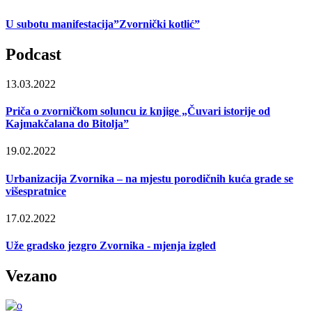
U subotu manifestacija”Zvornički kotlić”
Podcast
13.03.2022
Priča o zvorničkom soluncu iz knjige „Čuvari istorije od
Kajmakčalana do Bitolja”
19.02.2022
Urbanizacija Zvornika – na mjestu porodičnih kuća grade se
višespratnice
17.02.2022
Uže gradsko jezgro Zvornika - mjenja izgled
Vezano