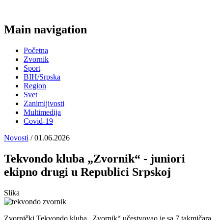
Main navigation
Početna
Zvornik
Sport
BIH/Srpska
Region
Svet
Zanimljivosti
Multimedija
Covid-19
Novosti
/ 01.06.2026
Tekvondo kluba „Zvornik“ - juniori
ekipno drugi u Republici Srpskoj
Slika
Zvornički Tekvondo kluba „Zvornik“ učestvovao je sa 7 takmičara,