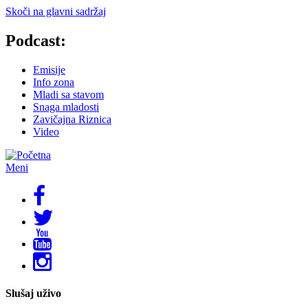
Skoči na glavni sadržaj
Podcast:
Emisije
Info zona
Mladi sa stavom
Snaga mladosti
Zavičajna Riznica
Video
Meni
Slušaj uživo