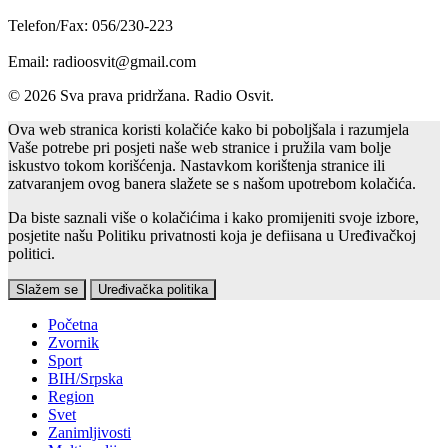
Telefon/Fax: 056/230-223
Email: radioosvit@gmail.com
© 2026 Sva prava pridržana. Radio Osvit.
Ova web stranica koristi kolačiće kako bi poboljšala i razumjela
Vaše potrebe pri posjeti naše web stranice i pružila vam bolje
iskustvo tokom korišćenja. Nastavkom korištenja stranice ili
zatvaranjem ovog banera slažete se s našom upotrebom kolačića.
Da biste saznali više o kolačićima i kako promijeniti svoje izbore,
posjetite našu Politiku privatnosti koja je defiisana u Uređivačkoj
politici.
Slažem se
Uređivačka politika
Početna
Zvornik
Sport
BIH/Srpska
Region
Svet
Zanimljivosti