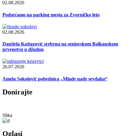
02.08.2026
Podsećamo na parking mesta za Zvorničko leto
02.08.2026
Danijela Kajtazović srebrna na seniorskom Balkanskom
prvenstvu u džudou
26.07.2026
Amela Sokolović pobednica „Mlade nade sevdaha“
Donirajte
Slika
Oglasi