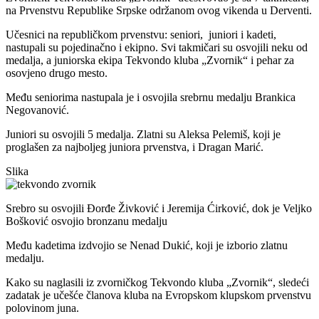
na Prvenstvu Republike Srpske održanom ovog vikenda u Derventi.
Učesnici na republičkom prvenstvu: seniori, juniori i kadeti,
nastupali su pojedinačno i ekipno. Svi takmičari su osvojili neku od
medalja, a juniorska ekipa Tekvondo kluba „Zvornik“ i pehar za
osovjeno drugo mesto.
Među seniorima nastupala je i osvojila srebrnu medalju Brankica
Negovanović.
Juniori su osvojili 5 medalja. Zlatni su Aleksa Pelemiš, koji je
proglašen za najboljeg juniora prvenstva, i Dragan Marić.
Slika
Srebro su osvojili Đorđe Živković i Jeremija Ćirković, dok je Veljko
Bošković osvojio bronzanu medalju
Među kadetima izdvojio se Nenad Dukić, koji je izborio zlatnu
medalju.
Kako su naglasili iz zvorničkog Tekvondo kluba „Zvornik“, sledeći
zadatak je učešće članova kluba na Evropskom klupskom prvenstvu
polovinom juna.