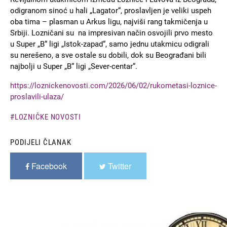
odigranom sinoć u hali „Lagator“, proslavljen je veliki uspeh
oba tima – plasman u Arkus ligu, najviši rang takmičenja u
Srbiji. Lozničani su na impresivan način osvojili prvo mesto
u Super „B“ ligi „Istok-zapad“, samo jednu utakmicu odigrali
su nerešeno, a sve ostale su dobili, dok su Beograđani bili
najbolji u Super „B“ ligi „Sever-centar“.
https://loznickenovosti.com/2026/06/02/rukometasi-loznice-
proslavili-ulaza/
LOZNIČKE NOVOSTI
PODIJELI ČLANAK
Facebook
Twitter