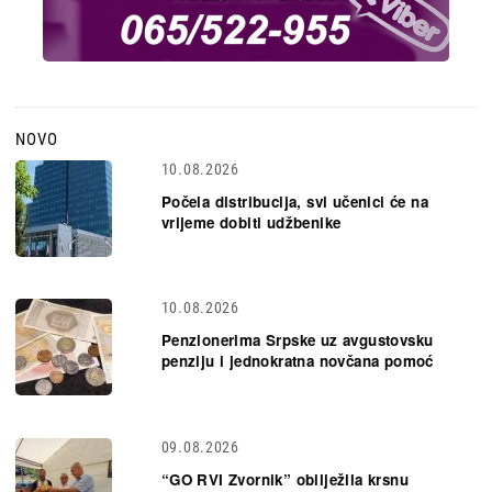
NOVO
10.08.2026
Počela distribucija, svi učenici će na
vrijeme dobiti udžbenike
10.08.2026
Penzionerima Srpske uz avgustovsku
penziju i jednokratna novčana pomoć
09.08.2026
“GO RVI Zvornik” obilježila krsnu