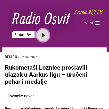
Skoči
na
glavni
sadržaj
MENI
Slušaj uživo
REGION
/ 02.06.2026
Rukometaši Loznice proslavili
ulazak u Aarkus ligu – uručeni
pehar i medalje
Slika
Revijalnom utakmicom između Loznice i Lavova iz Beograda,