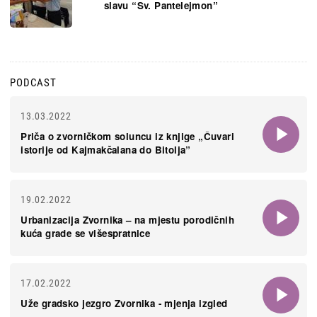
slavu “Sv. Pantelejmon”
PODCAST
13.03.2022
Priča o zvorničkom soluncu iz knjige „Čuvari
istorije od Kajmakčalana do Bitolja”
19.02.2022
Urbanizacija Zvornika – na mjestu porodičnih
kuća grade se višespratnice
17.02.2022
Uže gradsko jezgro Zvornika - mjenja izgled