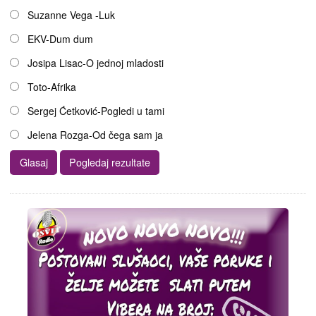
Suzanne Vega -Luk
EKV-Dum dum
Josipa Lisac-O jednoj mladosti
Toto-Afrika
Sergej Ćetković-Pogledi u tami
Jelena Rozga-Od čega sam ja