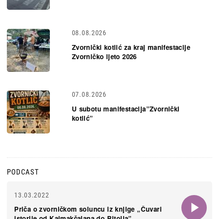
08.08.2026
Zvornički kotlić za kraj manifestacije
Zvorničko ljeto 2026
07.08.2026
U subotu manifestacija”Zvornički
kotlić”
PODCAST
13.03.2022
Priča o zvorničkom soluncu iz knjige „Čuvari
istorije od Kajmakčalana do Bitolja”