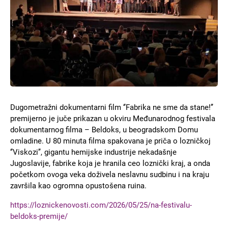
Dugometražni dokumentarni film ‘’Fabrika ne sme da stane!’’
premijerno je juče prikazan u okviru Međunarodnog festivala
dokumentarnog filma – Beldoks, u beogradskom Domu
omladine. U 80 minuta filma spakovana je priča o lozničkoj
‘’Viskozi’’, gigantu hemijske industrije nekadašnje
Jugoslavije, fabrike koja je hranila ceo loznički kraj, a onda
početkom ovoga veka doživela neslavnu sudbinu i na kraju
završila kao ogromna opustošena ruina.
https://loznickenovosti.com/2026/05/25/na-festivalu-
beldoks-premije/