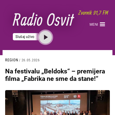
Skoči
na
glavni
sadržaj
MENI
Slušaj uživo
REGION
/ 26.05.2026
Na festivalu „Beldoks“ – premijera
filma „Fabrika ne sme da stane!“
Slika