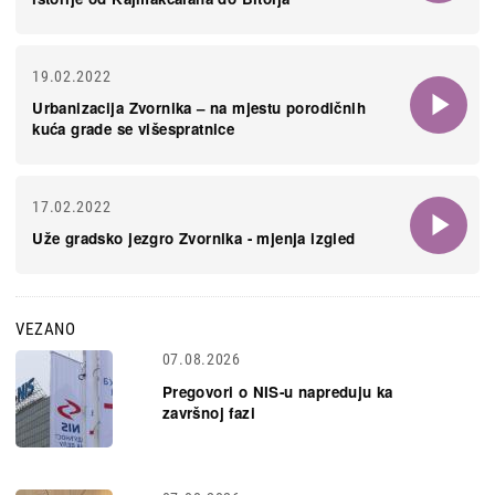
19.02.2022
Urbanizacija Zvornika – na mjestu porodičnih
kuća grade se višespratnice
17.02.2022
Uže gradsko jezgro Zvornika - mjenja izgled
VEZANO
07.08.2026
Pregovori o NIS-u napreduju ka
završnoj fazi