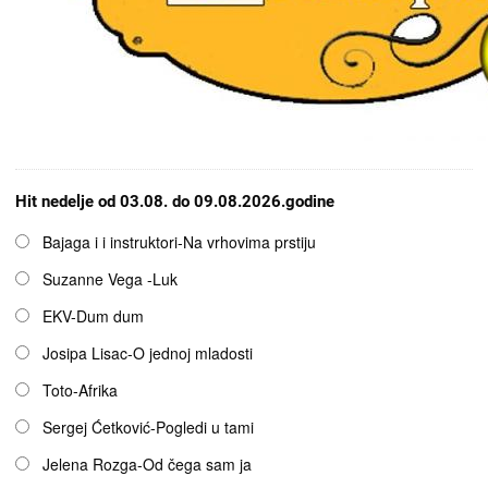
Hit nedelje od 03.08. do 09.08.2026.godine
Opcije
Bajaga i i instruktori-Na vrhovima prstiju
Suzanne Vega -Luk
EKV-Dum dum
Josipa Lisac-O jednoj mladosti
Toto-Afrika
Sergej Ćetković-Pogledi u tami
Jelena Rozga-Od čega sam ja