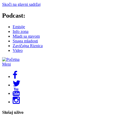
Skoči na glavni sadržaj
Podcast:
Emisije
Info zona
Mladi sa stavom
Snaga mladosti
Zavičajna Riznica
Video
Meni
Slušaj uživo