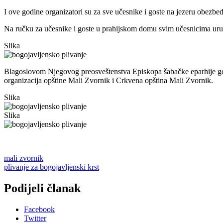
I ove godine organizatori su za sve učesnike i goste na jezeru obezbe
Na ručku za učesnike i goste u prahijskom domu svim učesnicima uručen
Slika
Blagoslovom Njegovog preosveštenstva Episkopa šabačke eparhije gospo
organizacija opštine Mali Zvornik i Crkvena opština Mali Zvornik.
Slika
Slika
mali zvornik
plivanje za bogojavljenski krst
Podijeli članak
Facebook
Twitter