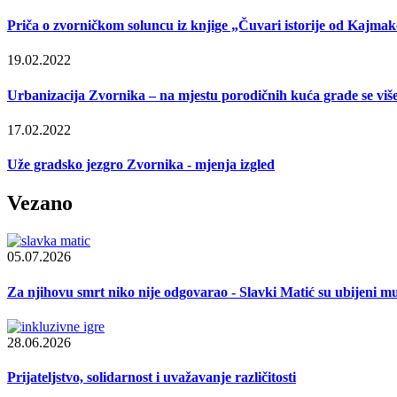
Priča o zvorničkom soluncu iz knjige „Čuvari istorije od Kajmak
19.02.2022
Urbanizacija Zvornika – na mjestu porodičnih kuća grade se viš
17.02.2022
Uže gradsko jezgro Zvornika - mjenja izgled
Vezano
05.07.2026
Za njihovu smrt niko nije odgovarao - Slavki Matić su ubijeni mu
28.06.2026
Prijateljstvo, solidarnost i uvažavanje različitosti