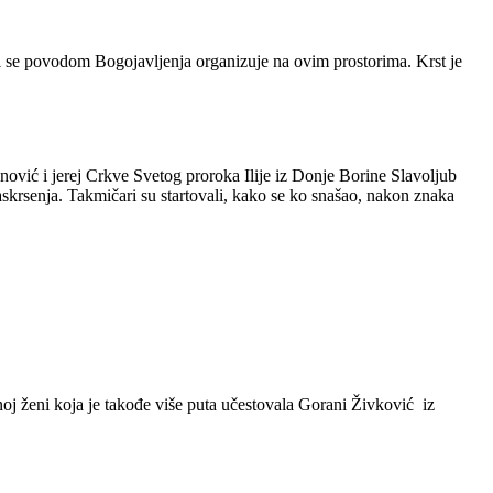
oji se povodom Bogojavljenja organizuje na ovim prostorima. Krst je
ović i jerej Crkve Svetog proroka Ilije iz Donje Borine Slavoljub
vaskrsenja. Takmičari su startovali, kako se ko snašao, nakon znaka
oj ženi koja je takođe više puta učestovala Gorani Živković iz