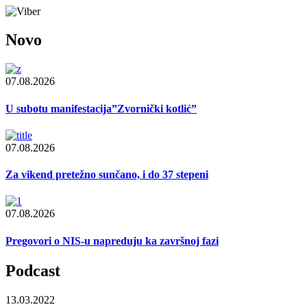
Novo
07.08.2026
U subotu manifestacija”Zvornički kotlić”
07.08.2026
Za vikend pretežno sunčano, i do 37 stepeni
07.08.2026
Pregovori o NIS-u napreduju ka završnoj fazi
Podcast
13.03.2022