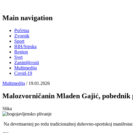
Main navigation
Početna
Zvornik
Sport
BIH/Srpska
Region
Svet
Zanimljivosti
Multimedija
Covid-19
Multimedija
/ 19.01.2026
Malozvorničanin Mladen Gajić, pobednik p
Slika
Na devetnaestoj po redu tradicionalnoj duhovno-sportskoj manifestac