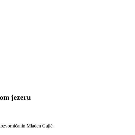
kom jezeru
alozvorničanin Mladen Gajić.