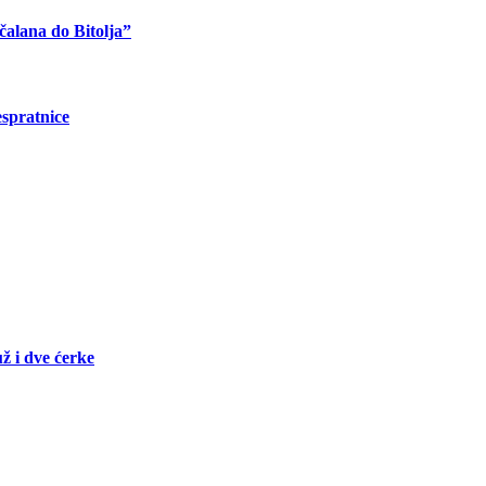
čalana do Bitolja”
espratnice
ž i dve ćerke