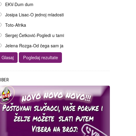
EKV-Dum dum
Josipa Lisac-O jednoj mladosti
Toto-Afrika
Sergej Ćetković-Pogledi u tami
Jelena Rozga-Od čega sam ja
IBER