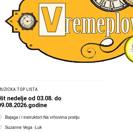
UZICKA TOP LISTA
Hit nedelje od 03.08. do
09.08.2026.godine
pcije
Bajaga i i instruktori-Na vrhovima prstiju
Suzanne Vega -Luk