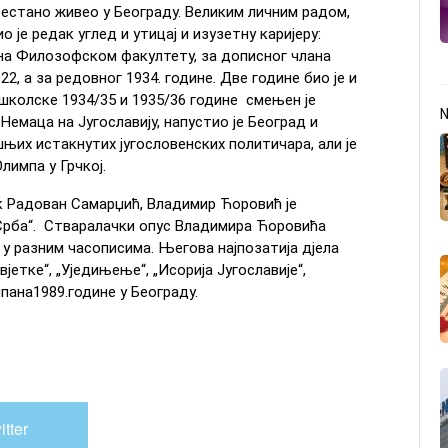
естано живео у Београду. Великим личним радом,
је редак углед и утицај и изузетну каријеру:
 на Филозофском факултету, за дописног члана
2, а за редовног 1934. године. Две године био је и
школске 1934/35 и 1935/36 године смењен је
Немаца на Југославију, напустио је Београд и
шњих истакнутих југословенских политичара, али је
Олимпа у Грчкој.
ик Радован Самарџић, Владимир Ћоровић је
 Срба“. Стваралачки опус Владимира Ћоровића
 у разним часописима. Његова најпозатија дјела
вјетке“, „Уједињење“, „Исорија Југославије“,
пана1989.године у Београду.
itter