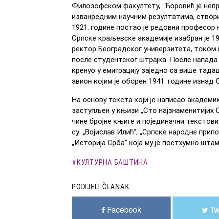
Филозофском факултету, Ћоровић је непр
изванредним научним резултатима, створио 
1921. године постао је редовни професор
Српске краљевске академије изабран је 192
ректор Београдског универзитета, током 
после студентског штрајка. После напада 
кренуо у емиграцију заједно са више тада
авион којим је оборен 1941. године изнад 
На основу текста који је написао академ
заступљен у књизи „Сто најзнаменитијих
чине бројне књиге и појединачни текстови
су: „Војислав Илић“, „Српске народне припо
„Историја Срба“ која му је постхумно штам
КУЛТУРНА БАШТИНА
PODIJELI ČLANAK
Facebook
Tw