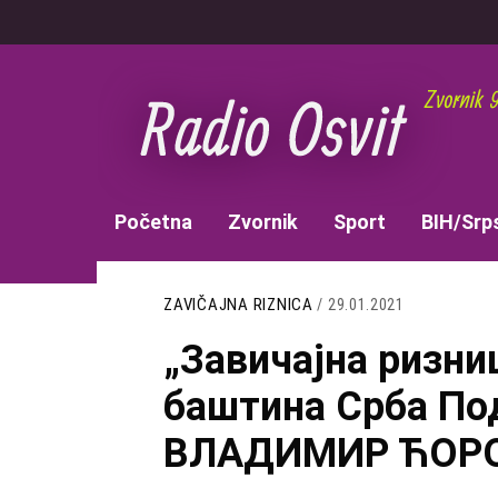
Skoči
na
glavni
sadržaj
MAIN
Početna
Zvornik
Sport
BIH/Srp
NAVIGATION
ZAVIČAJNA RIZNICA
/ 29.01.2021
„Завичајна ризни
баштина Срба По
ВЛАДИМИР ЋОРОВ