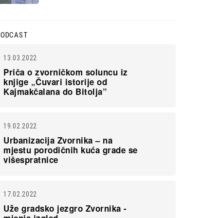
PODCAST
13.03.2022
Priča o zvorničkom soluncu iz
knjige „Čuvari istorije od
Kajmakčalana do Bitolja”
19.02.2022
Urbanizacija Zvornika – na
mjestu porodičnih kuća grade se
višespratnice
17.02.2022
Uže gradsko jezgro Zvornika -