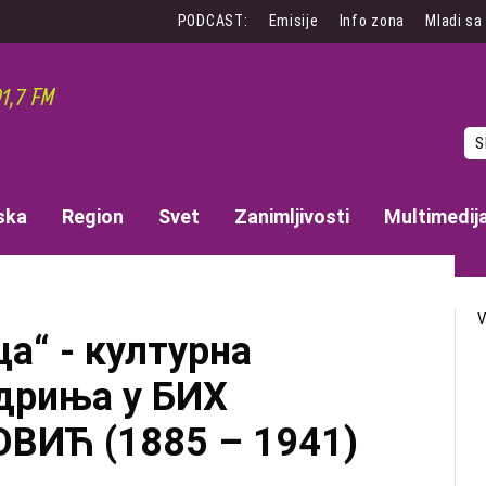
PODCAST:
Emisije
Info zona
Mladi sa
S
ska
Region
Svet
Zanimljivosti
Multimedij
ца“ - културна
дриња у БИХ
ИЋ (1885 – 1941)