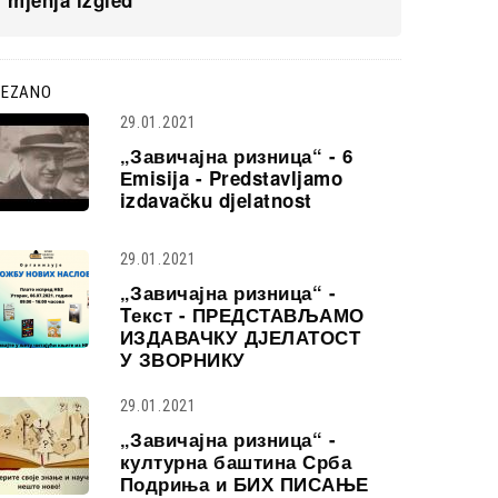
mjenja izgled
VEZANO
29.01.2021
„Завичајна ризница“ - 6
Еmisija - Predstavljamo
izdavačku djelatnost
29.01.2021
„Завичајна ризница“ -
Tекст - ПРЕДСТАВЉАМО
ИЗДАВАЧКУ ДЈЕЛАТОСТ
У ЗВОРНИКУ
29.01.2021
„Завичајна ризница“ -
културна баштина Срба
Подриња и БИХ ПИСАЊЕ