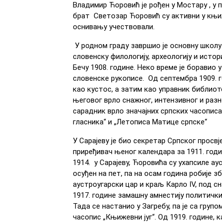
Владимир Ћоровић је рођен у Мостару , у 
брат Светозар Ћоровић су активни у књиж
оснивању учествовали.
У родном граду завршио је основну школу 
словенску филологију, археологију и истор
Бечу 1908. године. Неко време је боравио 
словенске рукописе. Од септембра 1909. г
као кустос, а затим као управник библиот
његовог врло снажног, интензивног и разн
сарадник врло значајних српских часописа
гласника“ и „Летописа Матице српске“
У Сарајеву је био секретар Српског просвј
приређивач њеног календара за 1911. годи
1914. у Сарајеву, Ћоровића су ухапсиле а
осуђен на пет, па на осам година робије з
аустроугарски цар и краљ Карло IV, под с
1917. године замашну амнестију политички
Тада се настанио у Загребу, па је са груп
часопис „Књижевни југ“. Од 1919. године, 