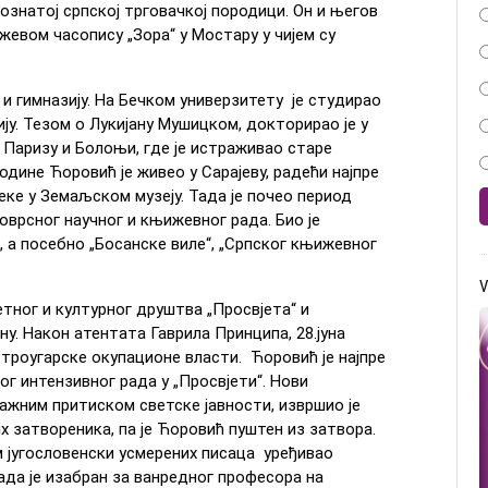
познатој српској трговачкој породици. Он и његов
евом часопису „Зора“ у Мостару у чијем су
и гимназију. На Бечком универзитету је студирао
ију. Тезом о Лукијану Мушицком, докторирао је у
у Паризу и Болоњи, где је истраживао старе
одине Ћоровић је живео у Сарајеву, радећи најпре
еке у Земаљском музеју. Тада је почео период
оврсног научног и књижевног рада. Био је
, а посебно „Босанске виле“, „Српског књижевног
V
етног и културног друштва „Просвјета“ и
ну. Након атентата Гаврила Принципа, 28.јуна
устроугарске окупационе власти. Ћоровић је најпре
бог интензивног рада у „Просвјети“. Нови
нажним притиском светске јавности, извршио је
х затвореника, па је Ћоровић пуштен из затвора.
ом југословенски усмерених писаца уређивао
када је изабран за ванредног професора на