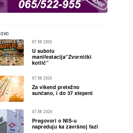
NOVO
07.08.2026
U subotu
manifestacija”Zvornički
kotlić”
07.08.2026
Za vikend pretežno
sunčano, i do 37 stepeni
07.08.2026
Pregovori o NIS-u
napreduju ka završnoj fazi