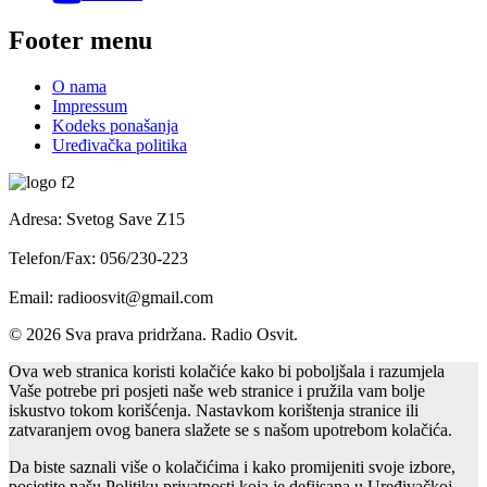
Footer menu
O nama
Impressum
Kodeks ponašanja
Uređivačka politika
Adresa: Svetog Save Z15
Telefon/Fax: 056/230-223
Email: radioosvit@gmail.com
© 2026 Sva prava pridržana. Radio Osvit.
Ova web stranica koristi kolačiće kako bi poboljšala i razumjela
Vaše potrebe pri posjeti naše web stranice i pružila vam bolje
iskustvo tokom korišćenja. Nastavkom korištenja stranice ili
zatvaranjem ovog banera slažete se s našom upotrebom kolačića.
Da biste saznali više o kolačićima i kako promijeniti svoje izbore,
posjetite našu Politiku privatnosti koja je defiisana u Uređivačkoj