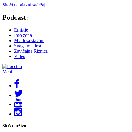
Skoči na glavni sadržaj
Podcast:
Emisije
Info zona
Mladi sa stavom
Snaga mladosti
Zavičajna Riznica
Video
Meni
Slušaj uživo