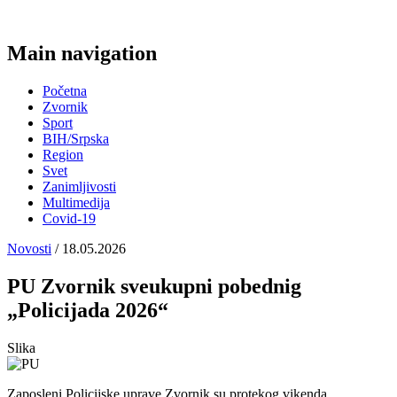
Main navigation
Početna
Zvornik
Sport
BIH/Srpska
Region
Svet
Zanimljivosti
Multimedija
Covid-19
Novosti
/ 18.05.2026
PU Zvornik sveukupni pobednig
„Policijada 2026“
Slika
Zaposleni Policijske uprave Zvornik su protekog vikenda