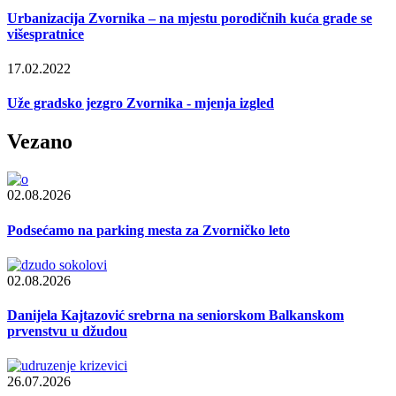
Urbanizacija Zvornika – na mjestu porodičnih kuća grade se
višespratnice
17.02.2022
Uže gradsko jezgro Zvornika - mjenja izgled
Vezano
02.08.2026
Podsećamo na parking mesta za Zvorničko leto
02.08.2026
Danijela Kajtazović srebrna na seniorskom Balkanskom
prvenstvu u džudou
26.07.2026