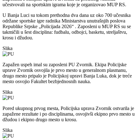
učestvovali na sportskim igrama koje je organizovao MUP RS.
U Banja Luci su tokom prethodna dva dana uz oko 700 učesnika
održane sportske igre radnika Ministarstva unutrašnjih poslova
Republike Srpske „Policijada 2026“ . Zaposleni u MUP RS su se
takmičili u šest disciplina: fudbalu, odbojci, basketu, streljaštvu,
krosu i džudou.
Slika
Zapažen uspeh imal su zaposleni PU Zvornik. Ekipa Policijske
uprave Zvornik osvojila je prvo mesto u generalnom plasmanu,
drugo mesto pripalo je Policijskoj upravi Banja Luka, dok je treće
mesto osvojio Fakultet bezbjednosnih nauka.
Slika
Pored ukupnog prvog mesta, Policijska uprava Zvornik ostvarila je
zapažene rezultate i po disciplinama, osvojivši ekipno prvo mesto u
džudou i ekipno drugo mesto u krosu.
Slika