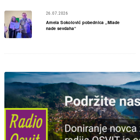
26.07.2026
Amela Sokolović pobednica „Mlade
nade sevdaha“
Slika