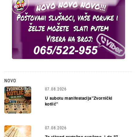
NOVO
07.08.2026
U subotu manifestacija”Zvornički
kotlić”
07.08.2026
Za vikend pretežno sunčano, i do 37