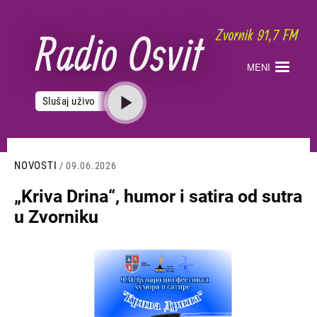
Skoči
na
glavni
sadržaj
MENI
Slušaj uživo
NOVOSTI
/ 09.06.2026
„Kriva Drina“, humor i satira od sutra
u Zvorniku
Slika