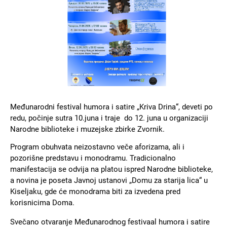
Međunarodni festival humora i satire „Kriva Drina“, deveti po
redu, počinje sutra 10.juna i traje do 12. juna u organizaciji
Narodne biblioteke i muzejske zbirke Zvornik.
Program obuhvata neizostavno veče aforizama, ali i
pozorišne predstavu i monodramu. Tradicionalno
manifestacija se odvija na platou ispred Narodne biblioteke,
a novina je poseta Javnoj ustanovi „Domu za starija lica“ u
Kiseljaku, gde će monodrama biti za izvedena pred
korisnicima Doma.
Svečano otvaranje Međunarodnog festivaal humora i satire