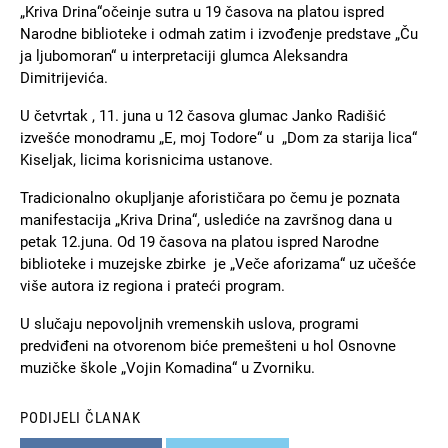
„Kriva Drina“očeinje sutra u 19 časova na platou ispred
Narodne biblioteke i odmah zatim i izvođenje predstave „Ču
ja ljubomoran“ u interpretaciji glumca Aleksandra
Dimitrijevića.
U četvrtak , 11. juna u 12 časova glumac Janko Radišić
izvešće monodramu „E, moj Todore“ u „Dom za starija lica“
Kiseljak, licima korisnicima ustanove.
Tradicionalno okupljanje aforističara po čemu je poznata
manifestacija „Kriva Drina“, uslediće na završnog dana u
petak 12.juna. Od 19 časova na platou ispred Narodne
biblioteke i muzejske zbirke je „Veče aforizama“ uz učešće
više autora iz regiona i prateći program.
U slučaju nepovoljnih vremenskih uslova, programi
predviđeni na otvorenom biće premešteni u hol Osnovne
muzičke škole „Vojin Komadina“ u Zvorniku.
PODIJELI ČLANAK