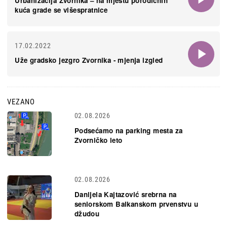
Urbanizacija Zvornika – na mjestu porodičnih
kuća grade se višespratnice
17.02.2022
Uže gradsko jezgro Zvornika - mjenja izgled
VEZANO
02.08.2026
Podsećamo na parking mesta za
Zvorničko leto
02.08.2026
Danijela Kajtazović srebrna na
seniorskom Balkanskom prvenstvu u
džudou