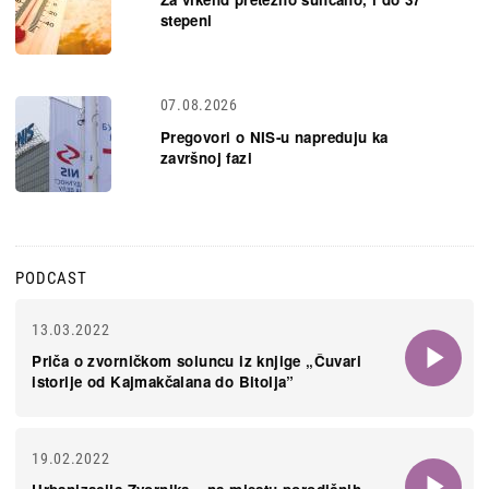
stepeni
07.08.2026
Pregovori o NIS-u napreduju ka
završnoj fazi
PODCAST
13.03.2022
Priča o zvorničkom soluncu iz knjige „Čuvari
istorije od Kajmakčalana do Bitolja”
19.02.2022