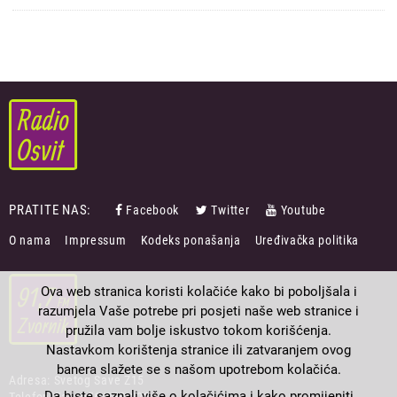
PRATITE NAS:
Facebook
Twitter
Youtube
FOOTER
O nama
Impressum
Kodeks ponašanja
Uređivačka politika
MENU
Ova web stranica koristi kolačiće kako bi poboljšala i
razumjela Vaše potrebe pri posjeti naše web stranice i
pružila vam bolje iskustvo tokom korišćenja.
Nastavkom korištenja stranice ili zatvaranjem ovog
banera slažete se s našom upotrebom kolačića.
Adresa: Svetog Save Z15
Da biste saznali više o kolačićima i kako promijeniti