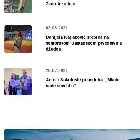
Zvorničko leto
02.08.2026
Danijela Kajtazović srebrna na
seniorskom Balkanskom prvenstvu u
džudou
26.07.2026
Amela Sokolović pobednica „Mlade
nade sevdaha“
Slika