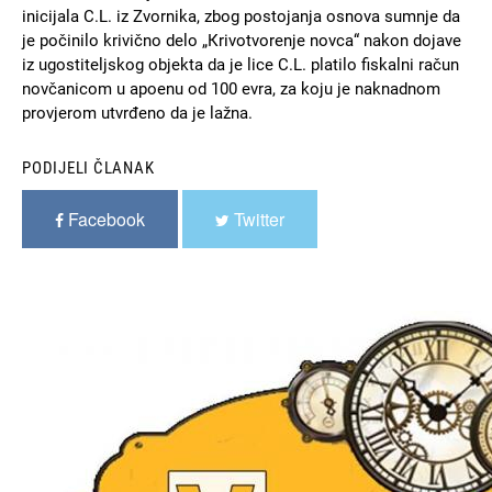
inicijala C.L. iz Zvornika, zbog postojanja osnova sumnje da
je počinilo krivično delo „Кrivotvorenje novca“ nakon dojave
iz ugostiteljskog objekta da je lice C.L. platilo fiskalni račun
novčanicom u apoenu od 100 evra, za koju je naknadnom
provjerom utvrđeno da je lažna.
PODIJELI ČLANAK
Facebook
Twitter