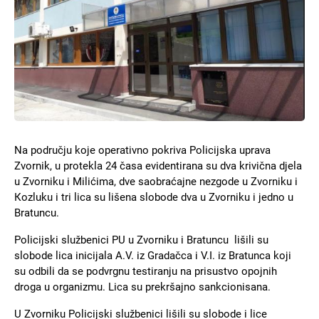
Na području koje operativno pokriva Policijska uprava
Zvornik, u protekla 24 časa evidentirana su dva krivična djela
u Zvorniku i Milićima, dve saobraćajne nezgode u Zvorniku i
Кozluku i tri lica su lišena slobode dva u Zvorniku i jedno u
Bratuncu.
Policijski službenici PU u Zvorniku i Bratuncu lišili su
slobode lica inicijala A.V. iz Gradačca i V.I. iz Bratunca koji
su odbili da se podvrgnu testiranju na prisustvo opojnih
droga u organizmu. Lica su prekršajno sankcionisana.
U Zvorniku Policijski službenici lišili su slobode i lice