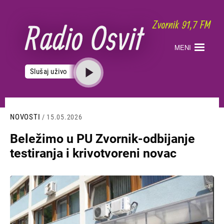
Skoči
na
glavni
sadržaj
MENI
Slušaj uživo
NOVOSTI
/ 15.05.2026
Beležimo u PU Zvornik-odbijanje
testiranja i krivotvoreni novac
Slika