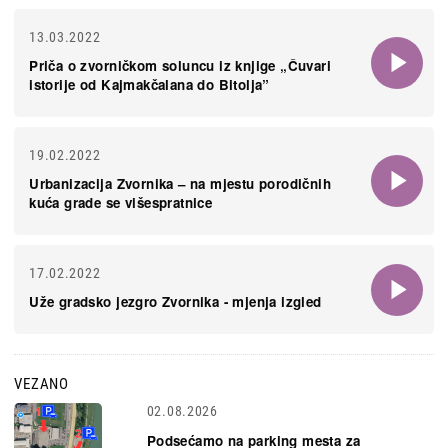
13.03.2022
Priča o zvorničkom soluncu iz knjige „Čuvari
istorije od Kajmakčalana do Bitolja”
19.02.2022
Urbanizacija Zvornika – na mjestu porodičnih
kuća grade se višespratnice
17.02.2022
Uže gradsko jezgro Zvornika - mjenja izgled
VEZANO
02.08.2026
Podsećamo na parking mesta za