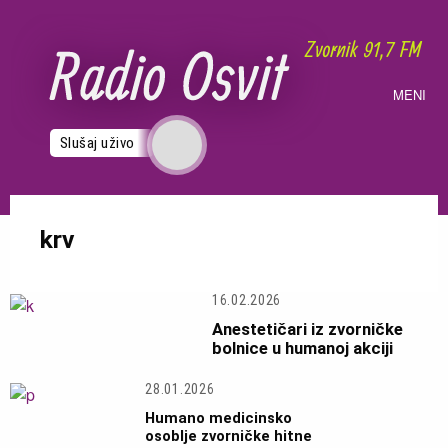
Skoči
na
glavni
sadržaj
MENI
Slušaj uživo
krv
16.02.2026
Anestetičari iz zvorničke
bolnice u humanoj akciji
28.01.2026
Humano medicinsko
osoblje zvorničke hitne