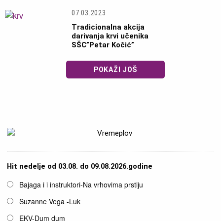
07.03.2023
Tradicionalna akcija
darivanja krvi učenika
SŠC”Petar Kočić”
POKAŽI JOŠ
Hit nedelje od 03.08. do 09.08.2026.godine
Opcije
Bajaga i i instruktori-Na vrhovima prstiju
Suzanne Vega -Luk
EKV-Dum dum