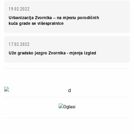
19.02.2022
Urbanizacija Zvornika – na mjestu porodičnih
kuća grade se višespratnice
17.02.2022
Uže gradsko jezgro Zvornika - mjenja izgled
Slika