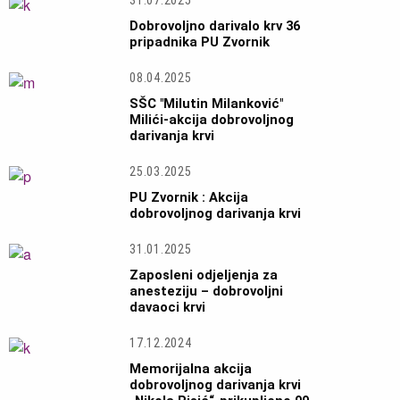
31.07.2025
Dobrovoljno darivalo krv 36
pripadnika PU Zvornik
08.04.2025
SŠC "Milutin Milanković"
Milići-akcija dobrovoljnog
darivanja krvi
25.03.2025
PU Zvornik : Akcija
dobrovoljnog darivanja krvi
31.01.2025
Zaposleni odjeljenja za
anesteziju – dobrovoljni
davaoci krvi
17.12.2024
Memorijalna akcija
dobrovoljnog darivanja krvi