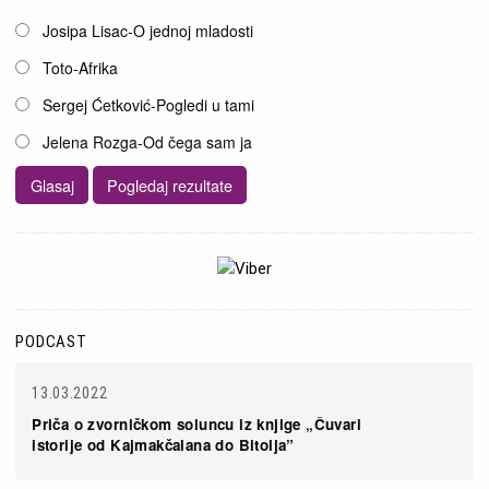
Josipa Lisac-O jednoj mladosti
Toto-Afrika
Sergej Ćetković-Pogledi u tami
Jelena Rozga-Od čega sam ja
PODCAST
13.03.2022
Priča o zvorničkom soluncu iz knjige „Čuvari
istorije od Kajmakčalana do Bitolja”