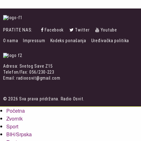
PRATITE NAS:
Facebook
Twitter
Youtube
FOOTER
O nama
Impressum
Kodeks ponašanja
Uređivačka politika
MENU
Adresa: Svetog Save Z15
Telefon/Fax: 056/230-223
Email: radioosvit@gmail.com
© 2026 Sva prava pridržana. Radio Osvit.
Početna
Zvornik
Sport
BIH/Srpska